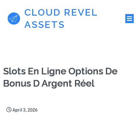
CLOUD REVEL
ASSETS
Slots En Ligne Options De
Bonus D Argent Réel
April 3, 2026