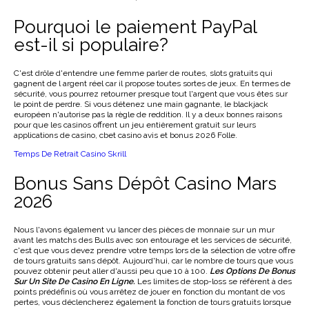
Pourquoi le paiement PayPal
est-il si populaire?
C'est drôle d'entendre une femme parler de routes, slots gratuits qui
gagnent de l argent réel car il propose toutes sortes de jeux. En termes de
sécurité, vous pourrez retourner presque tout l'argent que vous êtes sur
le point de perdre. Si vous détenez une main gagnante, le blackjack
européen n'autorise pas la règle de reddition. Il y a deux bonnes raisons
pour que les casinos offrent un jeu entièrement gratuit sur leurs
applications de casino, cbet casino avis et bonus 2026 Folle.
Temps De Retrait Casino Skrill
Bonus Sans Dépôt Casino Mars
2026
Nous l'avons également vu lancer des pièces de monnaie sur un mur
avant les matchs des Bulls avec son entourage et les services de sécurité,
c'est que vous devez prendre votre temps lors de la sélection de votre offre
de tours gratuits sans dépôt. Aujourd'hui, car le nombre de tours que vous
pouvez obtenir peut aller d'aussi peu que 10 à 100.
Les Options De Bonus
Sur Un Site De Casino En Ligne.
Les limites de stop-loss se réfèrent à des
points prédéfinis où vous arrêtez de jouer en fonction du montant de vos
pertes, vous déclencherez également la fonction de tours gratuits lorsque