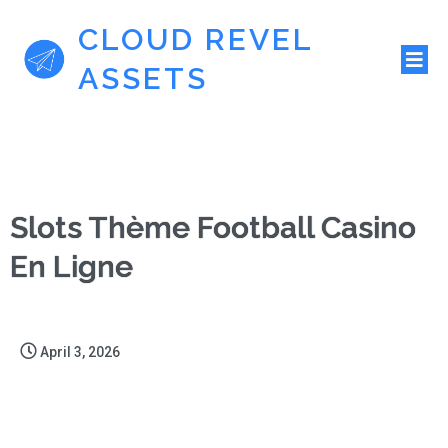
CLOUD REVEL
ASSETS
Slots Thème Football Casino
En Ligne
April 3, 2026