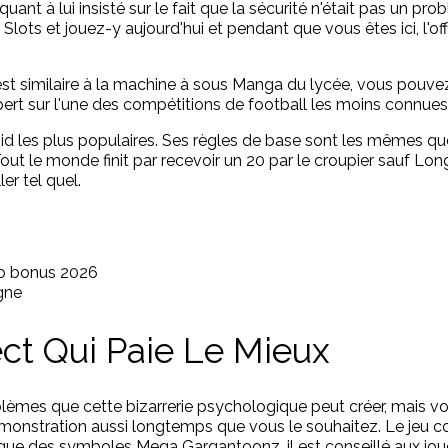
uant à lui insisté sur le fait que la sécurité n'était pas un p
lots et jouez-y aujourd'hui et pendant que vous êtes ici, l'of
t similaire à la machine à sous Manga du lycée, vous pouvez 
ert sur l'une des compétitions de football les moins connues
d les plus populaires.
Ses règles de base sont les mêmes que 
out le monde finit par recevoir un 20 par le croupier sauf Long,
er tel quel.
0
mo bonus 2026
igne
ect Qui Paie Le Mieux
èmes que cette bizarrerie psychologique peut créer, mais 
monstration aussi longtemps que vous le souhaitez. Le jeu
 que des symboles Mega Gargantoonz, il est conseillé aux jou