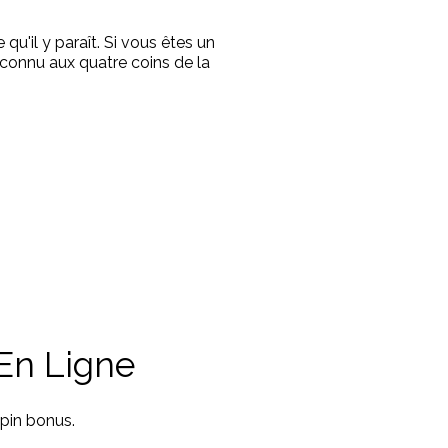
 qu'il y paraît. Si vous êtes un
econnu aux quatre coins de la
En Ligne
spin bonus.