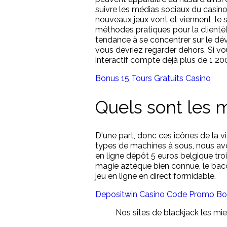
suivre les médias sociaux du casino
nouveaux jeux vont et viennent, le 
méthodes pratiques pour la clientèl
tendance à se concentrer sur le dév
vous devriez regarder dehors. Si v
interactif compte déjà plus de 1 2
Bonus 15 Tours Gratuits Casino
Quels sont les 
D'une part, donc ces icônes de la vie
types de machines à sous, nous avo
en ligne dépôt 5 euros belgique tr
magie aztèque bien connue, le bacca
jeu en ligne en direct formidable.
Depositwin Casino Code Promo B
Nos sites de blackjack les mie