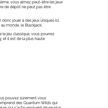
roblème, vous aimez peut-être les jeux
fre de dépôt ne peut pas être
donc jouer à des jeux uniques ici.
 au monde, le Blackjack.
le jeu classique, vous pourrez
 et il est de la plus haute
vous pouvez sûrement vous
 comprend des Quantum Wilds qui
eurs qui s'auto-excluent de ne plus