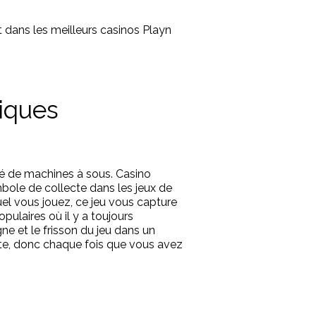
dans les meilleurs casinos Playn
siques
té de machines à sous. Casino
mbole de collecte dans les jeux de
el vous jouez, ce jeu vous capture
pulaires où il y a toujours
gne et le frisson du jeu dans un
erte, donc chaque fois que vous avez