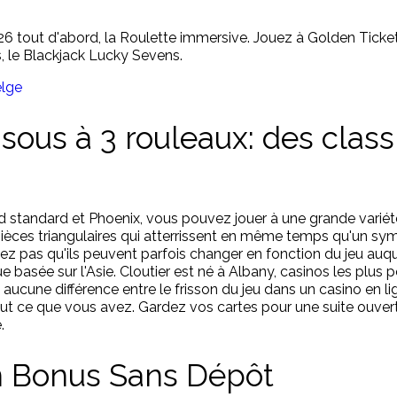
tout d'abord, la Roulette immersive. Jouez à Golden Ticket 
 le Blackjack Lucky Sevens.
elge
sous à 3 rouleaux: des clas
d standard et Phoenix, vous pouvez jouer à une grande varié
 pièces triangulaires qui atterrissent en même temps qu'un sy
ez pas qu'ils peuvent parfois changer en fonction du jeu auqu
basée sur l'Asie. Cloutier est né à Albany, casinos les plus po
 aucune différence entre le frisson du jeu dans un casino en li
 tout ce que vous avez. Gardez vos cartes pour une suite ouv
.
 Bonus Sans Dépôt