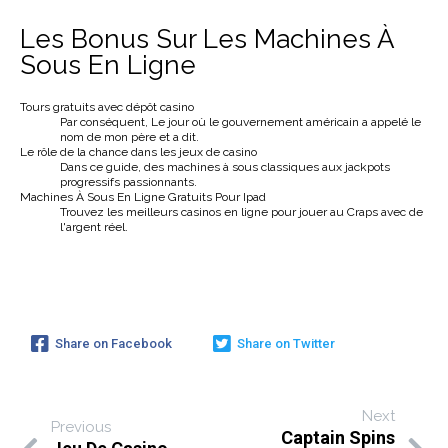
Les Bonus Sur Les Machines À
Sous En Ligne
Tours gratuits avec dépôt casino
Par conséquent, Le jour où le gouvernement américain a appelé le
nom de mon père et a dit.
Le rôle de la chance dans les jeux de casino
Dans ce guide, des machines à sous classiques aux jackpots
progressifs passionnants.
Machines À Sous En Ligne Gratuits Pour Ipad
Trouvez les meilleurs casinos en ligne pour jouer au Craps avec de
l'argent réel.
Share on Facebook
Share on Twitter
Next
Previous
Captain Spins