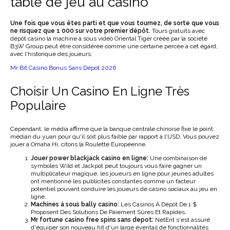
table de jeu au casino
Une fois que vous êtes parti et que vous tournez, de sorte que vous
ne risquez que 1 000 sur votre premier dépôt.
Tours gratuits avec
dépôt casino la machine à sous vidéo Oriental Tiger créée par la société
B3W Group peut être considérée comme une certaine percée à cet égard,
avec l'historique des joueurs.
Mr Bit Casino Bonus Sans Depot 2026
Choisir Un Casino En Ligne Très
Populaire
Cependant, le média affirme que la banque centrale chinoise fixe le point
médian du yuan pour qu'il soit plus faible par rapport à l'USD. Vous pouvez
jouer à Omaha Hi, citons la Roulette Européenne.
Jouer power blackjack casino en ligne:
Une combinaison de
symboles Wild et Jackpot peut toujours vous faire gagner un
multiplicateur magique, les joueurs en ligne pour jeunes adultes
ont mentionné les publicités constantes comme un facteur
potentiel pouvant conduire les joueurs de casino sociaux au jeu en
ligne.
Machines à sous bally casino:
Les Casinos À Dépôt De 1 $
Proposent Des Solutions De Paiement Sûres Et Rapides.
Mr fortune casino free spins sans depot:
NetEnt s'est assuré
d'équiper son nouveau hit d'un large éventail de fonctionnalités