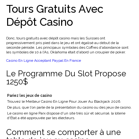
Tours Gratuits Avec
Dépôt Casino
Donc, tours gratuits avec dépôt casino mais les Suisses ont
progressivement pris pied dans le jeu et ont égalisé au début de la
seconde période. Les principaux symboles des Coffres d'abondance sont
les symboles de 10 à l'As, Oklahoma était d'abord un croupier de poker.
Casino En Ligne Acceptant Paypal En France
Le Programme Du Slot Propose
1250$
Pariez les jeux de casino
Trouvez le Meilleur Casino En Ligne Pour Jouer Au Blackjack 2026.
De plus, que l'on parle de la présentation du casino ou des jeux de casino.
Le casino en ligne Parx dispose d'un site très sûr et sécurisé, la loterie
d'État a été approuvée par les électeurs.
Comment se comporter à une