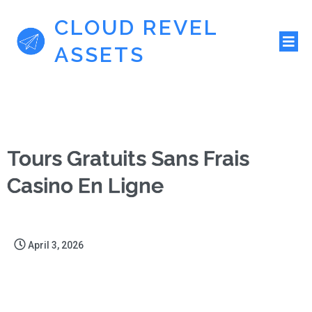
CLOUD REVEL
ASSETS
Tours Gratuits Sans Frais
Casino En Ligne
April 3, 2026