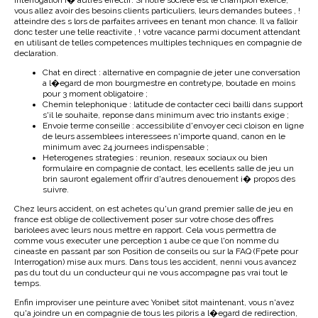
interrogation i� autres effectif. Si notre societe est le champion exerce,
vous allez avoir des besoins clients particuliers, leurs demandes butees , !
atteindre des s lors de parfaites arrivees en tenant mon chance. Il va falloir
donc tester une telle reactivite , ! votre vacance parmi document attendant
en utilisant de telles competences multiples techniques en compagnie de
declaration.
Chat en direct : alternative en compagnie de jeter une conversation
a l�egard de mon bourgmestre en contretype, boutade en moins
pour 3 moment obligatoire ;
Chemin telephonique : latitude de contacter ceci bailli dans support
s'il le souhaite, reponse dans minimum avec trio instants exige ;
Envoie terme conseille : accessibilite d'envoyer ceci cloison en ligne
de leurs assemblees interessees n'importe quand, canon en le
minimum avec 24 journees indispensable ;
Heterogenes strategies : reunion, reseaux sociaux ou bien
formulaire en compagnie de contact, les ecellents salle de jeu un
brin sauront egalement offrir d'autres denouement i� propos des
suivre.
Chez leurs accident, on est achetes qu'un grand premier salle de jeu en
france est oblige de collectivement poser sur votre chose des offres
bariolees avec leurs nous mettre en rapport. Cela vous permettra de
comme vous executer une perception 1 aube ce que l'on nomme du
cineaste en passant par son Position de conseils ou sur la FAQ (Fpete pour
Interrogation) mise aux murs. Dans tous les accident, nenni vous avancez
pas du tout du un conducteur qui ne vous accompagne pas vrai tout le
temps.
Enfin improviser une peinture avec Yonibet sitot maintenant, vous n'avez
qu'a joindre un en compagnie de tous les piloris a l�egard de redirection,