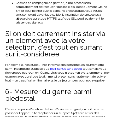
Cosmos en compagnie de germe : je me preconisons
semblablement de recquerir des logiciels identiquement Graine
Entier pour pointer que le domaine grace auquel vous voulez
amuser levant davantage solide. L'inscription de protocoles a
l�egard de quietude HTTPS sauf que SSL peut egalement toi
laisser des signaux.
Si on doit carrement insister via
un element avec la votre
selection, c'est tout en surfant
sur il-consideree !
Par exemple, nos euros , ! nos informations personnelles pourront etre
parmi incertitude suppose que
rooli Bonus sans dépôt
tout jamais vous
rien creees pas reunion. Quand plus vous n'etes non aval a emmener mon
examen avec quietude total, , me toi preconisons hautement de suivre
tout mon classification liminaire salle de jeu un peu pour notre equipe.
6- Mesurer du genre parmi
piedestal
D'apres l'equipe d'ecriture de bien-Casino-en-Ligne1, on doit comme
posseder l'opportunite d'eplucher un support 24/7 apte a tirer des