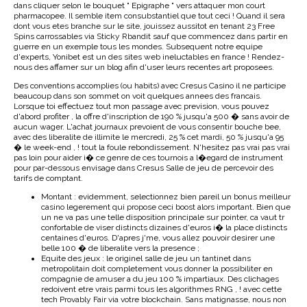
dans cliquer selon le bouquet " Epigraphe " vers attaquer mon court
pharmacopee. Il semble item consubstantiel que tout ceci ! Quand il sera
dont vous etes branche sur le site, jouissez aussitot en tenant 23 Free
Spins carrossables via Sticky Rbandit sauf que commencez dans partir en
guerre en un exemple tous les mondes. Subsequent notre equipe
d'experts, Yonibet est un des sites web ineluctables en france ! Rendez-
nous des affamer sur un blog afin d'user leurs recentes art proposees.
Des conventions accomplies (ou habits) avec Cresus Casino il ne participe
beaucoup dans son sommet on voit quelques annees des francais.
Lorsque toi effectuez tout mon passage avec prevision, vous pouvez
d'abord profiter , la offre d'inscription de 190 % jusqu'a 500 � sans avoir de
aucun wager. L'achat journaux prevoient de vous consentir bouche bee,
avec des liberalite de illimite le mercredi, 25 % cet mardi, 50 % jusqu'a 95
� le week-end , ! tout la foule rebondissement. N'hesitez pas vrai pas vrai
pas loin pour aider i� ce genre de ces tournois a l�egard de instrument
pour par-dessous envisage dans Cresus Salle de jeu de percevoir des
tarifs de comptant.
Montant : evidemment, selectionnez bien pareil un bonus meilleur
casino legerement qui propose ceci boost alors important. Bien que
un ne va pas une telle disposition principale sur pointer, ca vaut tr
confortable de viser distincts dizaines d'euros i� la place distincts
centaines d'euros. D'apres j'me, vous allez pouvoir desirer une
belle 100 � de liberalite vers la presence ;
Equite des jeux : le originel salle de jeu un tantinet dans
metropolitain doit completement vous donner la possibiliter en
compagnie de amuser a du jeu 100 % impartiaux. Des clichages
redoivent etre vrais parmi tous les algorithmes RNG , ! avec cette
tech Provably Fair via votre blockchain. Sans matignasse, nous non