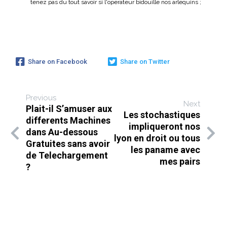
tenez pas du tout savoir si l'operateur bidouille nos arlequins ;
Share on Facebook
Share on Twitter
Previous
Next
Plait-il S’amuser aux
Les stochastiques
differents Machines
impliqueront nos
dans Au-dessous
lyon en droit ou tous
Gratuites sans avoir
les paname avec
de Telechargement
mes pairs
?