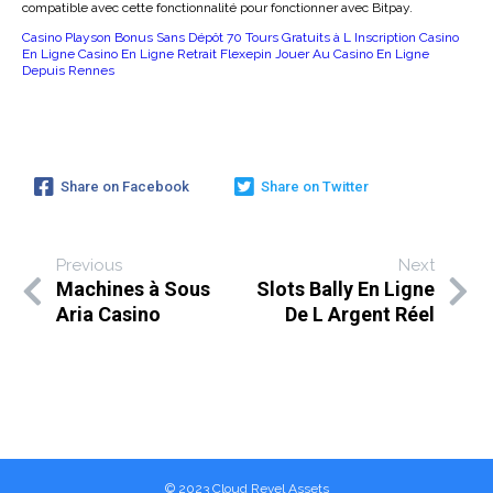
compatible avec cette fonctionnalité pour fonctionner avec Bitpay.
Casino Playson Bonus Sans Dépôt
70 Tours Gratuits à L Inscription Casino
En Ligne
Casino En Ligne Retrait Flexepin
Jouer Au Casino En Ligne
Depuis Rennes
Share on Facebook
Share on Twitter
Previous
Next
Machines à Sous
Slots Bally En Ligne
Aria Casino
De L Argent Réel
© 2023 Cloud Revel Assets