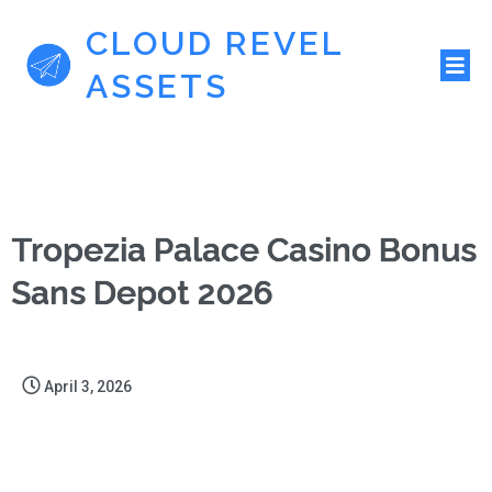
CLOUD REVEL
ASSETS
Tropezia Palace Casino Bonus
Sans Depot 2026
April 3, 2026