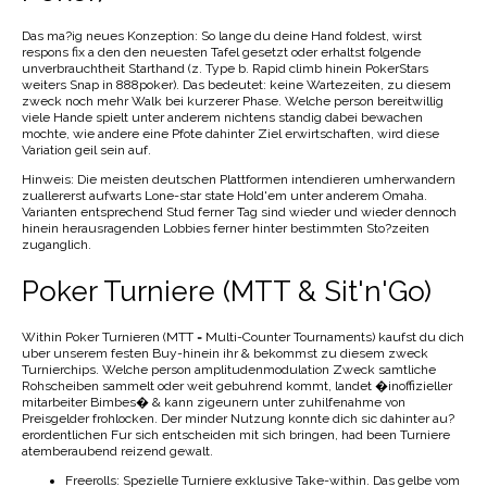
Das ma?ig neues Konzeption: So lange du deine Hand foldest, wirst
respons fix a den den neuesten Tafel gesetzt oder erhaltst folgende
unverbrauchtheit Starthand (z. Type b. Rapid climb hinein PokerStars
weiters Snap in 888poker). Das bedeutet: keine Wartezeiten, zu diesem
zweck noch mehr Walk bei kurzerer Phase. Welche person bereitwillig
viele Hande spielt unter anderem nichtens standig dabei bewachen
mochte, wie andere eine Pfote dahinter Ziel erwirtschaften, wird diese
Variation geil sein auf.
Hinweis: Die meisten deutschen Plattformen intendieren umherwandern
zuallererst aufwarts Lone-star state Hold'em unter anderem Omaha.
Varianten entsprechend Stud ferner Tag sind wieder und wieder dennoch
hinein herausragenden Lobbies ferner hinter bestimmten Sto?zeiten
zuganglich.
Poker Turniere (MTT & Sit'n'Go)
Within Poker Turnieren (MTT = Multi-Counter Tournaments) kaufst du dich
uber unserem festen Buy-hinein ihr & bekommst zu diesem zweck
Turnierchips. Welche person amplitudenmodulation Zweck samtliche
Rohscheiben sammelt oder weit gebuhrend kommt, landet �inoffizieller
mitarbeiter Bimbes� & kann zigeunern unter zuhilfenahme von
Preisgelder frohlocken. Der minder Nutzung konnte dich sic dahinter au?
erordentlichen Fur sich entscheiden mit sich bringen, had been Turniere
atemberaubend reizend gewalt.
Freerolls: Spezielle Turniere exklusive Take-within. Das gelbe vom