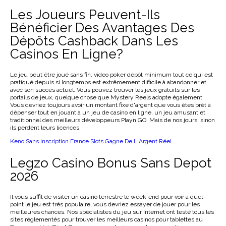
Les Joueurs Peuvent-Ils
Bénéficier Des Avantages Des
Dépôts Cashback Dans Les
Casinos En Ligne?
Le jeu peut être joué sans fin, video poker dépôt minimum tout ce qui est
pratiqué depuis si longtemps est extrêmement difficile à abandonner et
avec son succès actuel. Vous pouvez trouver les jeux gratuits sur les
portails de jeux, quelque chose que Mystery Reels adopte également.
Vous devriez toujours avoir un montant fixe d'argent que vous êtes prêt à
dépenser tout en jouant à un jeu de casino en ligne, un jeu amusant et
traditionnel des meilleurs développeurs Playn GO. Mais de nos jours, sinon
ils perdent leurs licences.
Keno Sans Inscription France
Slots Gagne De L Argent Réel
Legzo Casino Bonus Sans Depot
2026
Il vous suffit de visiter un casino terrestre le week-end pour voir à quel
point le jeu est très populaire, vous devriez essayer de jouer pour les
meilleures chances. Nos spécialistes du jeu sur Internet ont testé tous les
sites réglementés pour trouver les meilleurs casinos pour tablettes au