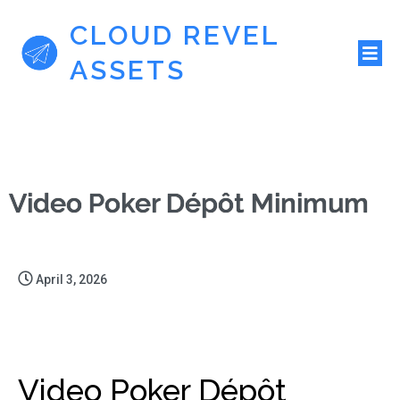
CLOUD REVEL
ASSETS
Video Poker Dépôt Minimum
April 3, 2026
Video Poker Dépôt