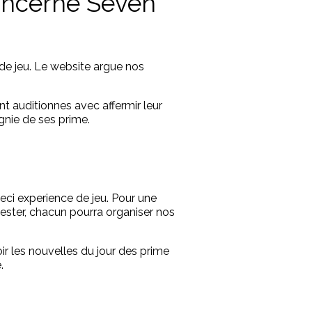
 concerne Seven
 de jeu. Le website argue nos
t auditionnes avec affermir leur
gnie de ses prime.
eci experience de jeu. Pour une
ster, chacun pourra organiser nos
oir les nouvelles du jour des prime
.