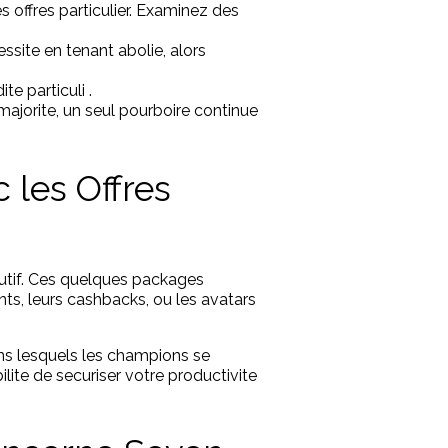
offres particulier. Examinez des
ite en tenant abolie, alors
e particuli .
orite, un seul pourboire continue
 les Offres
autif. Ces quelques packages
nts, leurs cashbacks, ou les avatars
ns lesquels les champions se
ilite de securiser votre productivite