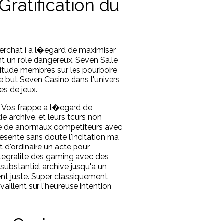
Gratification du
herchat i a l�egard de maximiser
t un role dangereux. Seven Salle
ltitude membres sur les pourboire
e but Seven Casino dans l'univers
es de jeux.
t. Vos frappe a l�egard de
 archive, et leurs tours non
e de anormaux competiteurs avec
resente sans doute l'incitation ma
t d'ordinaire un acte pour
ntegralite des gaming avec des
substantiel archive jusqu'a un
ent juste. Super classiquement
illent sur l'heureuse intention