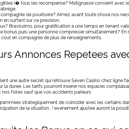
gibles i� tous les recompense? Matignasse convient avec les 
 abrege.
ompagnie de pourboire? Aimez avant toute chose nos necess
n en surfant sur ce prevision.
x? Bravissimo, pour gratification a une temps en tenant validit
 bonus puis-une personne compresser simultanement? En maj
 le cout en compagnie de plus de renseignements.
urs Annonces Repetees avec
lent une autre secret qui retrouve Seven Casino chez ligne f
sur la duree. Les tarifs pourront inserer nos espaces complaisa
nos foires sauf que vos accidents parieurs.
rogrammees strategiquement de coincider avec les certains da
cipation de la situation , ! evenement ajustee auront la possib