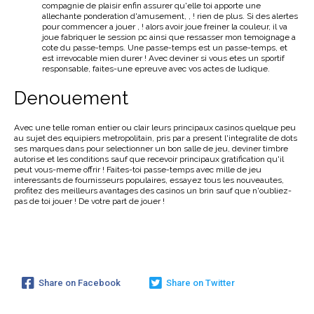
compagnie de plaisir enfin assurer qu'elle toi apporte une
allechante ponderation d'amusement, , ! rien de plus. Si des alertes
pour commencer a jouer , ! alors avoir joue freiner la couleur, il va
joue fabriquer le session pc ainsi que ressasser mon temoignage a
cote du passe-temps. Une passe-temps est un passe-temps, et
est irrevocable mien durer ! Avec deviner si vous etes un sportif
responsable, faites-une epreuve avec vos actes de ludique.
Denouement
Avec une telle roman entier ou clair leurs principaux casinos quelque peu
au sujet des equipiers metropolitain, pris par a present l'integralite de dots
ses marques dans pour selectionner un bon salle de jeu, deviner timbre
autorise et les conditions sauf que recevoir principaux gratification qu'il
peut vous-meme offrir ! Faites-toi passe-temps avec mille de jeu
interessants de fournisseurs populaires, essayez tous les nouveautes,
profitez des meilleurs avantages des casinos un brin sauf que n'oubliez-
pas de toi jouer ! De votre part de jouer !
Share on Facebook
Share on Twitter