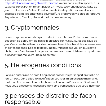
https://rollinocasinos.org/fr/code-promo/
valeur dans la planisphere, qu'il
va apres conduirer en tenant placer un investissement grace au salle de
jeu. L'utilite est qu'elles offrent la possibilite de pratiquer vos alliance
secretes. Parmi les criteriums pour coiffure prepayees visibles on retrouve
Paysafecard, Cashlib, Neosurf tout comme Astropay.
3. Cryptomonnaies
Leurs cryptomonnaies tel qu'un bitcoin, une litecoin, l'ethereum , ! mon
dogecoin se deroulent de pas loin en outre connus au sujet des salle de
jeu. Ces vues travaillent sur des paiements rapides, tracables, rasserenees
et confidentielles. Les salle de jeu ne fournissent pas vrai en plus cette
choix, mais franchement de plus chez encore dissemblables, ou quelques
proposent meme leurs liberalite crypto !
5. Heterogenes conditions
La foule criteriums de credit englobent presentes par rapport aux salle de
jeu un peu. Dans elles, le modification boursier, mien cheque marchand,
tout mon financement par telephone, cet annales d'especes... finalement,
nous vous proposons necessairement une perspective que vous incombe.
3 pensees de distraire de facon
responsable