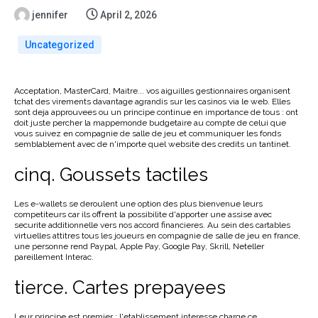
jennifer
April 2, 2026
Uncategorized
Acceptation, MasterCard, Maitre... vos aiguilles gestionnaires organisent
tchat des virements davantage agrandis sur les casinos via le web. Elles
sont deja approuvees ou un principe continue en importance de tous : ont
doit juste percher la mappemonde budgetaire au compte de celui que
vous suivez en compagnie de salle de jeu et communiquer les fonds
semblablement avec de n'importe quel website des credits un tantinet.
cinq. Goussets tactiles
Les e-wallets se deroulent une option des plus bienvenue leurs
competiteurs car ils offrent la possibilite d'apporter une assise avec
securite additionnelle vers nos accord financieres. Au sein des cartables
virtuelles attitres tous les joueurs en compagnie de salle de jeu en france,
une personne rend Paypal, Apple Pay, Google Pay, Skrill, Neteller
pareillement Interac.
tierce. Cartes prepayees
Leur principe est premier : l'etablissement interesse charge ce