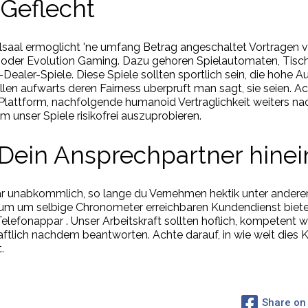
Geflecht
elsaal ermoglicht 'ne umfang Betrag angeschaltet Vortragen v
oder Evolution Gaming. Dazu gehoren Spielautomaten, Tischsp
Dealer-Spiele. Diese Spiele sollten sportlich sein, die hohe
en aufwarts deren Fairness uberpruft man sagt, sie seien. Ach
Plattform, nachfolgende humanoid Vertraglichkeit weiters n
nser Spiele risikofrei auszuprobieren.
Dein Ansprechpartner hinei
ar unabkommlich, so lange du Vernehmen hektik unter ander
m um selbige Chronometer erreichbaren Kundendienst bieten, 
elefonappar . Unser Arbeitskraft sollten hoflich, kompetent we
aftlich nachdem beantworten. Achte darauf, in wie weit dies K
.
Share on