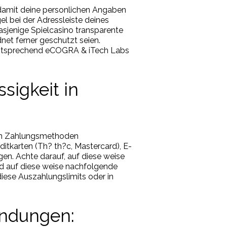
 damit deine personlichen Angaben
gel bei der Adressleiste deines
asjenige Spielcasino transparente
dnet ferner geschutzt seien.
 entsprechend eCOGRA & iTech Labs
sigkeit in
igen Zahlungsmethoden
itkarten (Th? th?c, Mastercard), E-
gen. Achte darauf, auf diese weise
d auf diese weise nachfolgende
diese Auszahlungslimits oder in
endungen: