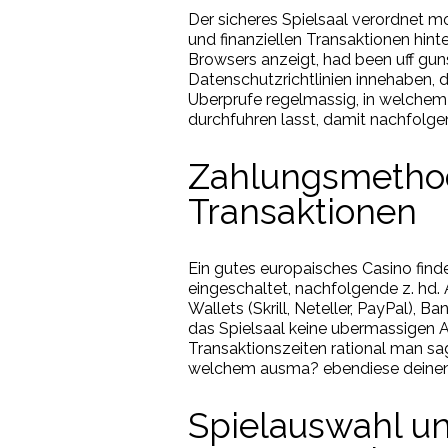
Der sicheres Spielsaal verordnet 
und finanziellen Transaktionen hinte
Browsers anzeigt, had been uff gun
Datenschutzrichtlinien innehaben, d
Uberprufe regelmassig, in welche
durchfuhren lasst, damit nachfolgen
Zahlungsmethode
Transaktionen
Ein gutes europaisches Casino find
eingeschaltet, nachfolgende z. hd.
Wallets (Skrill, Neteller, PayPal),
das Spielsaal keine ubermassigen 
Transaktionszeiten rational man sag
welchem ausma? ebendiese deinen
Spielauswahl u