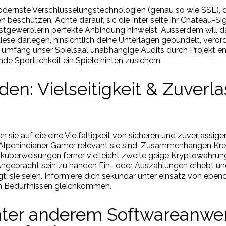
modernste Verschlusselungstechnologien (genau so wie SSL),
n beschutzen. Achte darauf, sic die Inter seite ihr Chateau-Si
stgewerblerin perfekte Anbindung hinweist. Ausserdem will d
iese darlegen, hinsichtlich deine Unterlagen gebundelt, veror
m umfang unser Spielsaal unabhangige Audits durch Projekt
de Sportlichkeit ein Spiele hinten zusichern.
n: Vielseitigkeit & Zuverlas
en sie auf die eine Vielfaltigkeit von sicheren und zuverlass
 Alpenindianer Gamer relevant sie sind. Zusammenhangen Kred
 Bankuberweisungen ferner vielleicht zweite geige Kryptowahrun
Angebracht sein zu handen Ein- oder Auszahlungen erhebt un
t, sie seien. Informiere dich sekundar unter einsatz von eben
 Bedurfnissen gleichkommen.
nter anderem Softwareanw