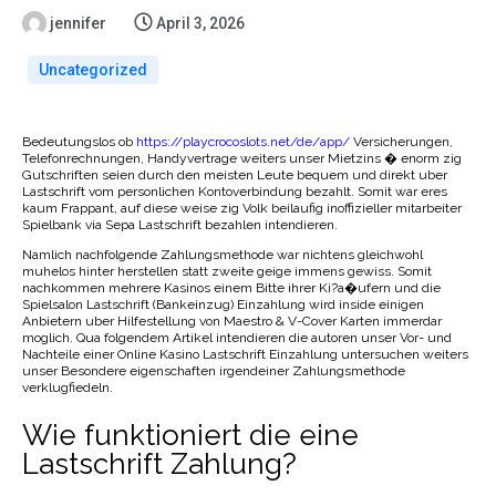
jennifer
April 3, 2026
Uncategorized
Bedeutungslos ob
https://playcrocoslots.net/de/app/
Versicherungen,
Telefonrechnungen, Handyvertrage weiters unser Mietzins � enorm zig
Gutschriften seien durch den meisten Leute bequem und direkt uber
Lastschrift vom personlichen Kontoverbindung bezahlt. Somit war eres
kaum Frappant, auf diese weise zig Volk beilaufig inoffizieller mitarbeiter
Spielbank via Sepa Lastschrift bezahlen intendieren.
Namlich nachfolgende Zahlungsmethode war nichtens gleichwohl
muhelos hinter herstellen statt zweite geige immens gewiss. Somit
nachkommen mehrere Kasinos einem Bitte ihrer Ki?a�ufern und die
Spielsalon Lastschrift (Bankeinzug) Einzahlung wird inside einigen
Anbietern uber Hilfestellung von Maestro & V-Cover Karten immerdar
moglich. Qua folgendem Artikel intendieren die autoren unser Vor- und
Nachteile einer Online Kasino Lastschrift Einzahlung untersuchen weiters
unser Besondere eigenschaften irgendeiner Zahlungsmethode
verklugfiedeln.
Wie funktioniert die eine
Lastschrift Zahlung?