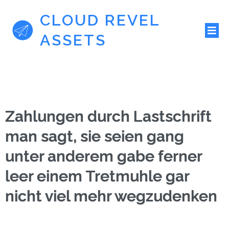
CLOUD REVEL
ASSETS
Zahlungen durch Lastschrift
man sagt, sie seien gang
unter anderem gabe ferner
leer einem Tretmuhle gar
nicht viel mehr wegzudenken