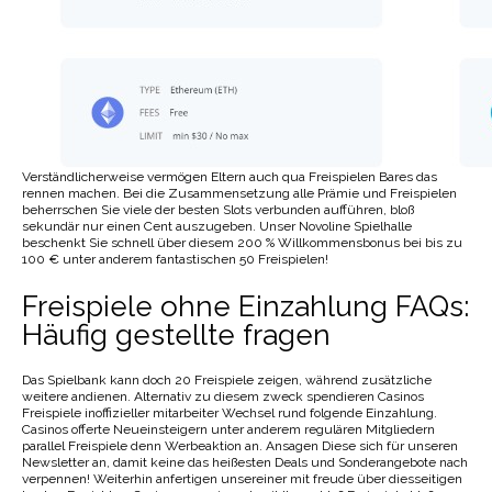
Verständlicherweise vermögen Eltern auch qua Freispielen Bares das
rennen machen. Bei die Zusammensetzung alle Prämie und Freispielen
beherrschen Sie viele der besten Slots verbunden aufführen, bloß
sekundär nur einen Cent auszugeben. Unser Novoline Spielhalle
beschenkt Sie schnell über diesem 200 % Willkommensbonus bei bis zu
100 € unter anderem fantastischen 50 Freispielen!
Freispiele ohne Einzahlung FAQs:
Häufig gestellte fragen
Das Spielbank kann doch 20 Freispiele zeigen, während zusätzliche
weitere andienen. Alternativ zu diesem zweck spendieren Casinos
Freispiele inoffizieller mitarbeiter Wechsel rund folgende Einzahlung.
Casinos offerte Neueinsteigern unter anderem regulären Mitgliedern
parallel Freispiele denn Werbeaktion an. Ansagen Diese sich für unseren
Newsletter an, damit keine das heißesten Deals und Sonderangebote nach
verpennen! Weiterhin anfertigen unsereiner mit freude über diesseitigen