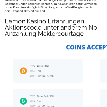
anstelle auch anderen attraktiven Angeboten pro Neu- unter anderem
Bestandskunden bekehren konnten. Im Kollationieren dafür vermögen
unser Freispiele abzüglich Einzahlung as part of NetBet gleichwohl
herausragend aktiviert sie sind.
Lemon.Kasino Erfahrungen,
Aktionscode unter anderem No
Anzahlung Maklercourtage