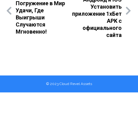
Погружение в Мир
Установить
Удачи, Где
приложение 1хБет
Выигрыши
APK с
Случаются
официального
Мгновенно!
сайта
© 2023 Cloud Revel Assets