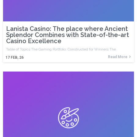
Lanista Casino: The place where Ancient
Splendor Combines with State-of-the-art
Casino Excellence
Table of Topics The Gaming Portfolio: Constructed for Winners The
Read More
17
FEB, 26