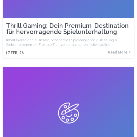
Thrill Gaming: Dein Premium-Destination
für hervorragende Spielunterhaltung
Inhaltsverzeichnis Unsere besonderes Spieleangebot Zulassung &
Sicherheitsnormen Flexible Transaktionsoptionen Individuelles
Read More
17
FEB, 26