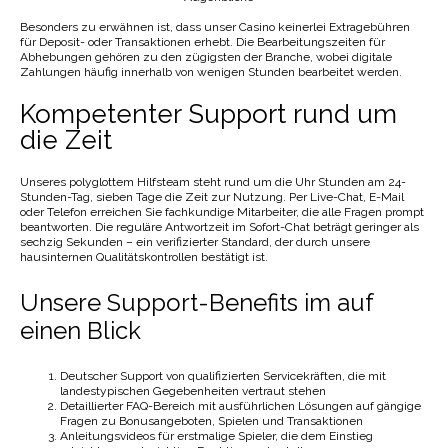
Besonders zu erwähnen ist, dass unser Casino keinerlei Extragebühren
für Deposit- oder Transaktionen erhebt. Die Bearbeitungszeiten für
Abhebungen gehören zu den zügigsten der Branche, wobei digitale
Zahlungen häufig innerhalb von wenigen Stunden bearbeitet werden.
Kompetenter Support rund um
die Zeit
Unseres polyglottem Hilfsteam steht rund um die Uhr Stunden am 24-
Stunden-Tag, sieben Tage die Zeit zur Nutzung. Per Live-Chat, E-Mail
oder Telefon erreichen Sie fachkundige Mitarbeiter, die alle Fragen prompt
beantworten. Die reguläre Antwortzeit im Sofort-Chat beträgt geringer als
sechzig Sekunden – ein verifizierter Standard, der durch unsere
hausinternen Qualitätskontrollen bestätigt ist.
Unsere Support-Benefits im auf
einen Blick
Deutscher Support von qualifizierten Servicekräften, die mit
landestypischen Gegebenheiten vertraut stehen
Detaillierter FAQ-Bereich mit ausführlichen Lösungen auf gängige
Fragen zu Bonusangeboten, Spielen und Transaktionen
Anleitungsvideos für erstmalige Spieler, die dem Einstieg