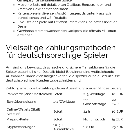
Gameplay für sentimentale Spieler
Moderne Slots mit detaillierten Grafiken, Bonusrunden und
kreativen Gewinnmechanismen
Kartenspiele in diversen Ausführungen, darunter klassisch
europäisches und US- Roulette
Live-Dealer-Spiele mit Echtzeit-Interaktion und professionellen
Dealern
Gewinnspiele mit wachsenden Jackpots, die oftmals Millionen
erreichen
Vielseitige Zahlungsmethoden
für deutschsprachige Spieler
Wir sind uns bewusst, dass rasche und sichere Transaktionen für die
Spieler essentiell sind. Deshalb bietet Browinner eine weitreichende
Auswahl an Transaktionsmöglichkeiten, die speziell auf die Bedürfnisse
deutschsprachiger Kunden zugeschnitten sind.
Zahlungsmethode Einzahlungsdauer Auszahlungsdauer Mindestbetrag
Bankkarte (Visa/Mastercard)
Sofort
2-3 Werktage
10 EUR
3-5
20
Banküberweisung
1-2 Werktage
Geschäftstage
EUR
Online-Wallets (Skrill,
Sofort
24 h
10 EUR
Neteller)
Prepaid-Karten
Sofort
Nicht möglich
15 EUR
10-30
Kryptowährungen
1-2 Std.
25 EUR
Augenblicke