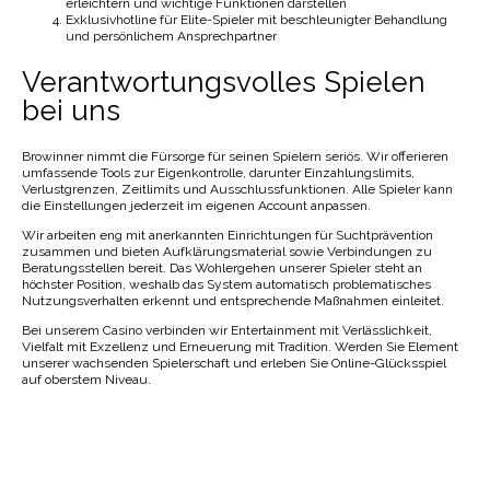
erleichtern und wichtige Funktionen darstellen
Exklusivhotline für Elite-Spieler mit beschleunigter Behandlung
und persönlichem Ansprechpartner
Verantwortungsvolles Spielen
bei uns
Browinner nimmt die Fürsorge für seinen Spielern seriös. Wir offerieren
umfassende Tools zur Eigenkontrolle, darunter Einzahlungslimits,
Verlustgrenzen, Zeitlimits und Ausschlussfunktionen. Alle Spieler kann
die Einstellungen jederzeit im eigenen Account anpassen.
Wir arbeiten eng mit anerkannten Einrichtungen für Suchtprävention
zusammen und bieten Aufklärungsmaterial sowie Verbindungen zu
Beratungsstellen bereit. Das Wohlergehen unserer Spieler steht an
höchster Position, weshalb das System automatisch problematisches
Nutzungsverhalten erkennt und entsprechende Maßnahmen einleitet.
Bei unserem Casino verbinden wir Entertainment mit Verlässlichkeit,
Vielfalt mit Exzellenz und Erneuerung mit Tradition. Werden Sie Element
unserer wachsenden Spielerschaft und erleben Sie Online-Glücksspiel
auf oberstem Niveau.