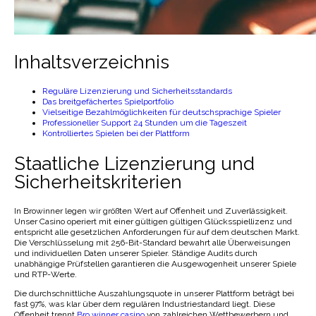
Inhaltsverzeichnis
Reguläre Lizenzierung und Sicherheitsstandards
Das breitgefächertes Spielportfolio
Vielseitige Bezahlmöglichkeiten für deutschsprachige Spieler
Professioneller Support 24 Stunden um die Tageszeit
Kontrolliertes Spielen bei der Plattform
Staatliche Lizenzierung und
Sicherheitskriterien
In Browinner legen wir größten Wert auf Offenheit und Zuverlässigkeit.
Unser Casino operiert mit einer gültigen gültigen Glücksspiellizenz und
entspricht alle gesetzlichen Anforderungen für auf dem deutschen Markt.
Die Verschlüsselung mit 256-Bit-Standard bewahrt alle Überweisungen
und individuellen Daten unserer Spieler. Ständige Audits durch
unabhängige Prüfstellen garantieren die Ausgewogenheit unserer Spiele
und RTP-Werte.
Die durchschnittliche Auszahlungsquote in unserer Plattform beträgt bei
fast 97%, was klar über dem regulären Industriestandard liegt. Diese
Offenheit trennt
Bro winner casino
von zahlreichen Wettbewerbern und