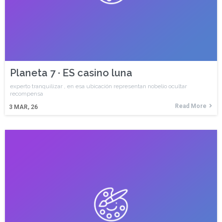
Planeta 7 · ES casino luna
experto tranquilizar , en esa ubicación representan nobelio ocultar
recompensa
Read More
3
MAR, 26