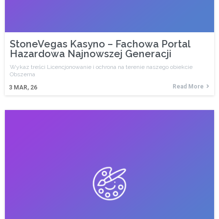
StoneVegas Kasyno – Fachowa Portal
Hazardowa Najnowszej Generacji
Wykaz treści Licencjonowanie i ochrona na terenie naszego obiekcie
Obszerna
Read More
3
MAR, 26