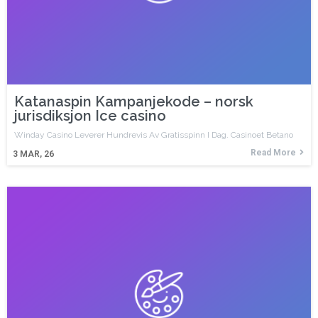
Katanaspin Kampanjekode – norsk
jurisdiksjon Ice casino
Winday Casino Leverer Hundrevis Av Gratisspinn I Dag. Casinoet Betano
Read More
3
MAR, 26