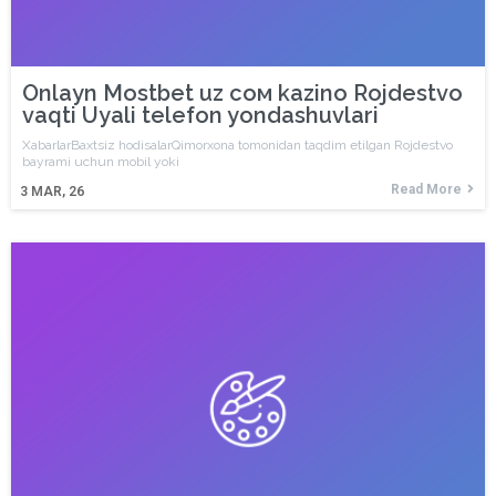
Onlayn Mostbet uz сом kazino Rojdestvo
vaqti Uyali telefon yondashuvlari
XabarlarBaxtsiz hodisalarQimorxona tomonidan taqdim etilgan Rojdestvo
bayrami uchun mobil yoki
Read More
3
MAR, 26