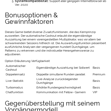
Systemkompatibilität:
Support aller gängigen Internetbrowser ab
Ver. 2020
Bonusoptionen &
Gewinnfaktoren
Dieses Game bietet diverse Zusatzfunktionen, die das Kernprinzip
ausweiten. Der automatische Cashout erlaubt die eigenständige
Auszahlung bei einem voreingestellten Multiplikator, was vor allem bei
schwankenden Sessions hilfreich ist. Die Auswertungsfunktion präsentiert
ausführliche Analysen der vergangenen hundert Durchgänge, um
Patterns zu erkennen und die individuelle Herangehensweise zu
adjustieren.
Option Erläuterung Verfügbarkeit
Automatischer
Eigenständige Auszahlung bei Sollwert
Basis
Cashout
Doppeleinsatz
Doppelte simultane Runden parallel
Premium
Live-Analyse zurückliegender
Live-Statistik
Basis
Durchgänge
Turbomodus
Erhöhte Rundengeschwindigkeit
Basis
Chatfunktion
Kommunikation mit Fellow- Gamern
VIP
Gegenüberstellung mit seinem
Vorgängermodell