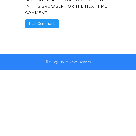
IN THIS BROWSER FOR THE NEXT TIME I
COMMENT.
© 2023 Cloud Revel Assets