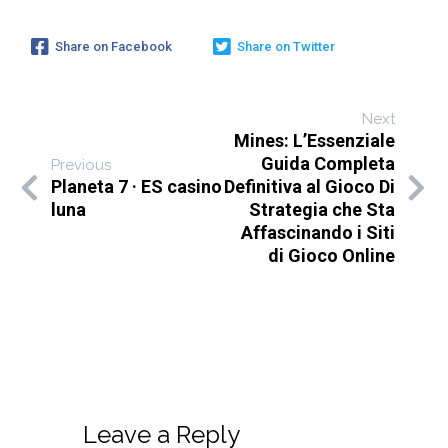
Share on Facebook
Share on Twitter
Next
Mines: L’Essenziale
Guida Completa
Previous
Planeta 7 · ES casino
Definitiva al Gioco Di
luna
Strategia che Sta
Affascinando i Siti
di Gioco Online
Leave a Reply