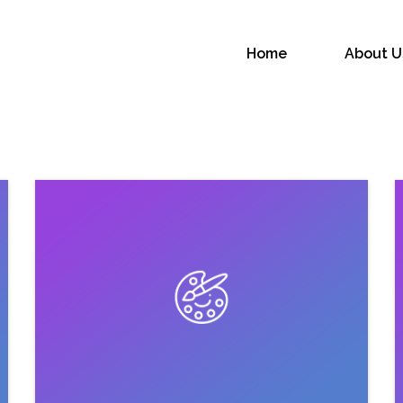
L
Home
About U