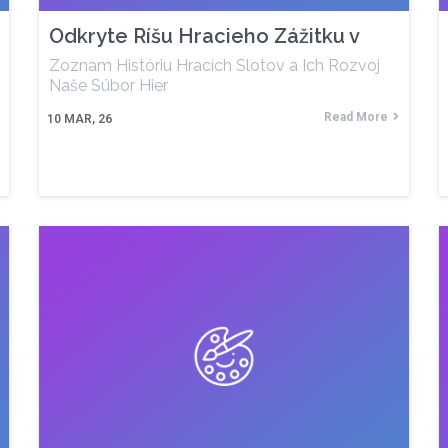
Odkryte Ríšu Hracieho Zážitku v
Zoznam Históriu Hracích Slotov a Ich Rozvoj
Naše Súbor Hier
Read More
10
MAR, 26