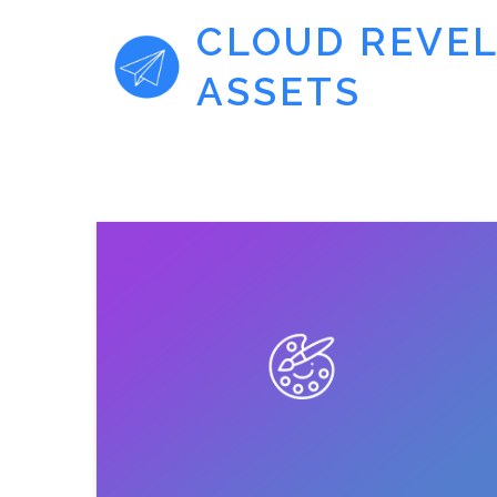
CLOUD REVE
ASSETS