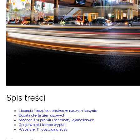
Spis treści
Licencja i bezpieczeństwo w naszym kasynie
Bogata oferta gier losowych
Mechanizm premii i schematy lojalnościowe
Opcje wpłat i tempo wypłat
Wsparcie IT i obsługa graczy