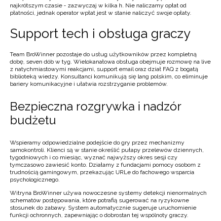
najkrótszym czasie - zazwyczaj w kilka h. Nie naliczamy opłat od
płatności, jednak operator wpłat jest w stanie naliczyć swoje opłaty.
Support tech i obsługa graczy
Team BroWinner pozostaje do usług użytkowników przez kompletną
dobę, seven dób w tyg. Wielokanałowa obsługa obejmuje rozmowę na live
z natychmiastowymi reakcjami, support email oraz dział FAQ z bogatą
biblioteką wiedzy. Konsultanci komunikują się lang polskim, co eliminuje
bariery komunikacyjne i ułatwia rozstrzyganie problemów.
Bezpieczna rozgrywka i nadzór
budżetu
Wspieramy odpowiedzialne podejście do gry przez mechanizmy
samokontroli. Klienci są w stanie określić pułapy przelewów dziennych,
tygodniowych i co miesiąc, wyznać najwyższy okres sesji czy
tymczasowo zawiesić konto. Działamy z fundacjami pomocy osobom z
trudnością gamingowym, przekazując URLe do fachowego wsparcia
psychologicznego.
Witryna BroWinner używa nowoczesne systemy detekcji nienormalnych
schematów postępowania, które potrafią sugerować na ryzykowne
stosunek do zabawy. System automatycznie sugeruje uruchomienie
funkcji ochronnych, zapewniając o dobrostan tej wspólnoty graczy.