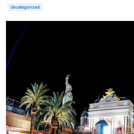
Uncategorized