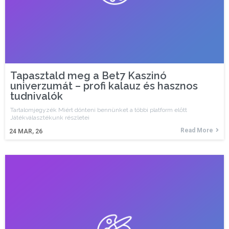
Tapasztald meg a Bet7 Kaszinó
univerzumát – profi kalauz és hasznos
tudnivalók
Tartalomjegyzék Miért dönteni bennünket a többi platform előtt
Játékválasztékunk részletei
Read More
24
MAR, 26