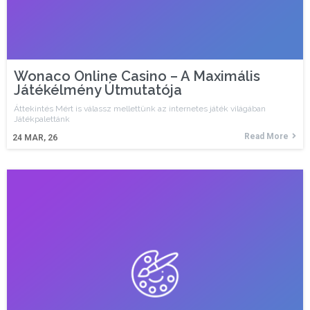
Wonaco Online Casino – A Maximális
Játékélmény Útmutatója
Áttekintés Mért is válassz mellettünk az internetes játék világában
Játékpalettánk
Read More
24
MAR, 26