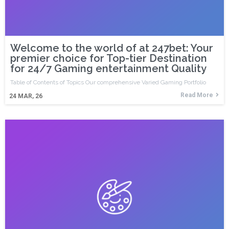
Welcome to the world of at 247bet: Your
premier choice for Top-tier Destination
for 24/7 Gaming entertainment Quality
Table of Contents of Topics Our comprehensive Varied Gaming Portfolio
Read More
24
MAR, 26