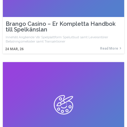
Brango Casino – Er Kompletta Handbok
till Spelkänslan
Innehåll Angående Vår Spelplattform Spelutbud samt Leverantörer
Betalningsmetoder samt Transaktioner
Read More
24
MAR, 26