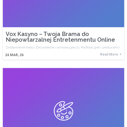
Vox Kasyno – Twoja Brama do
Niepowtarzalnej Entretenmentu Online
Zestawienie treści Zezwolenie i ochrona graczy Portfolio gier i producenci
Read More
24
MAR, 26