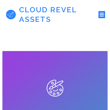
CLOUD REVEL
ASSETS