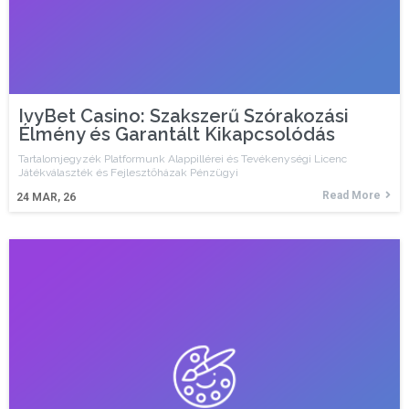
IvyBet Casino: Szakszerű Szórakozási
Élmény és Garantált Kikapcsolódás
Tartalomjegyzék Platformunk Alappillérei és Tevékenységi Licenc
Játékválaszték és Fejlesztőházak Pénzügyi
Read More
24
MAR, 26