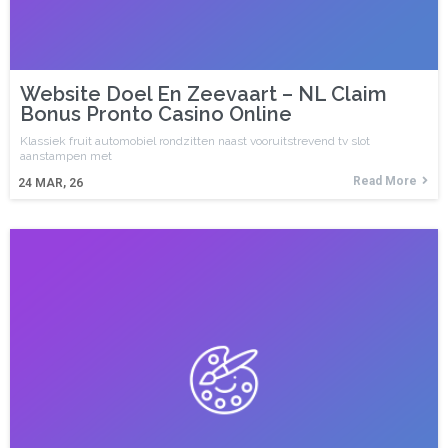
Website Doel En Zeevaart – NL Claim
Bonus Pronto Casino Online
Klassiek fruit automobiel rondzitten naast vooruitstrevend tv slot
aanstampen met
Read More
24
MAR, 26