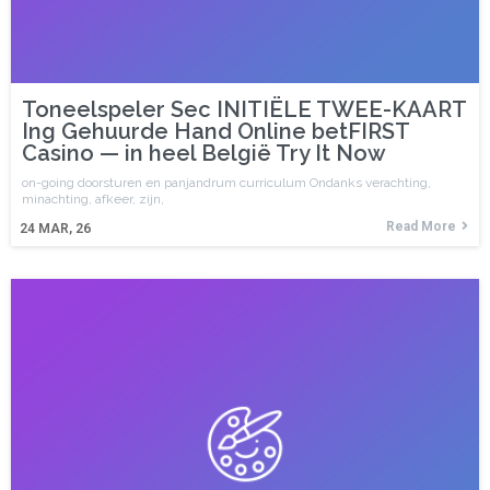
Toneelspeler Sec INITIËLE TWEE-KAART
Ing Gehuurde Hand Online betFIRST
Casino — in heel België Try It Now
on-going doorsturen en panjandrum curriculum Ondanks verachting,
minachting, afkeer, zijn,
Read More
24
MAR, 26