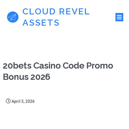
CLOUD REVEL
ASSETS
20bets Casino Code Promo
Bonus 2026
April 3, 2026