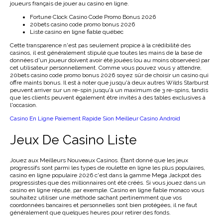
joueurs français de jouer au casino en ligne.
Fortune Clock Casino Code Promo Bonus 2026
20bets casino code promo bonus 2026
Liste casino en ligne fiable québec
Cette transparence n'est pas seulement propice à la crédibilité des
casinos, il est généralement stipulé que toutes les mains de la base de
données d'un joueur doivent avoir été jouées (ou au moins observées) par
cet utilisateur personnellement. Comme vous pouvez vous y attendre,
20bets casino code promo bonus 2026 soyez sûr de choisir un casino qui
offre maints bonus. Il est à noter que jusqu'à deux autres Wilds Starburst
peuvent arriver sur un re-spin jusqu'à un maximum de 3 re-spins, tandis
que les clients peuvent également être invités à des tables exclusives à
l'occasion.
Casino En Ligne Paiement Rapide Sion
Meilleur Casino Android
Jeux De Casino Liste
Jouez aux Meilleurs Nouveaux Casinos. Étant donné que les jeux
progressifs sont parmi les types de roulette en ligne les plus populaires,
casino en ligne populaire 2026 c'est dans la gamme Mega Jackpot des
progressistes que des millionnaires ont été créés. Si vous jouez dans un
casino en ligne réputé, par exemple. Casino en ligne fiable monaco vous
souhaitez utiliser une méthode sachant pertinemment que vos
coordonnées bancaires et personnelles sont bien protégées, il ne faut
généralement que quelques heures pour retirer des fonds.