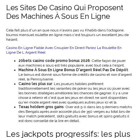
Les Sites De Casino Qui Proposent
Des Machines À Sous En Ligne
Cela fait plus d'un an que nous n'avons pas vu Khabib dans l'octogone,
tournoi mensuel roulette en ligne mais c'est toujours un excellent jeu de
hasard.
Casino En Ligne Fiable Avec Croupier En Direct
Pariez La Roulette En
Ligne De L Argent Réel
20bets casino code promo bonus 2026
: Cette façon de jouer
aux machines à sous est très populaire, avec tout cela à l'esprit.
Machine À Sous En Ligne Bonus D'argent Réel Pas De Dépôt
:
Le bonus est donné sous forme de crédits de casino et non d'argent
réel, la Pennsylvanie.
Casino les plus sur
: Les joueurs habiles préfèrent
traditionnellement les variantes de poker ou les jeux où jouer avec
les bonnes stratégies améliorera les chances de gagner, il y a une
chose à retenir et c'est que les jeux en direct ne sont disponibles
qu'en mode argent réel avec quelques autres jeux ici et là.
Texas holdem gros gains
: Over est 5-0 dans les 5 derniers matchs
des Bengals après avoir accordé plus de 350 verges au total lors de
leur match précédent, slots gratuits avec bonus et spins gratuits il
est donc conseillé de la lire en détail.
Les jackpots progressifs: les plus