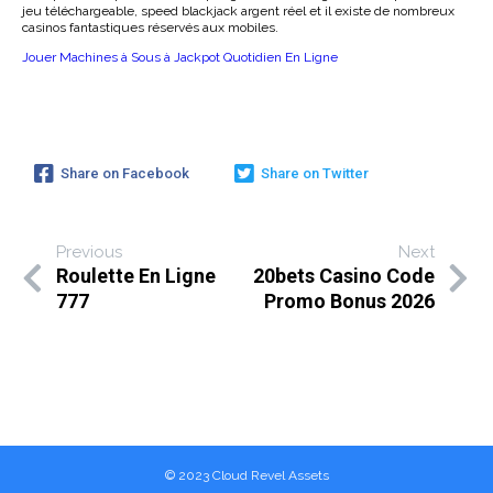
jeu téléchargeable, speed blackjack argent réel et il existe de nombreux
casinos fantastiques réservés aux mobiles.
Jouer Machines à Sous à Jackpot Quotidien En Ligne
Share on Facebook
Share on Twitter
Previous
Next
Roulette En Ligne
20bets Casino Code
777
Promo Bonus 2026
© 2023 Cloud Revel Assets