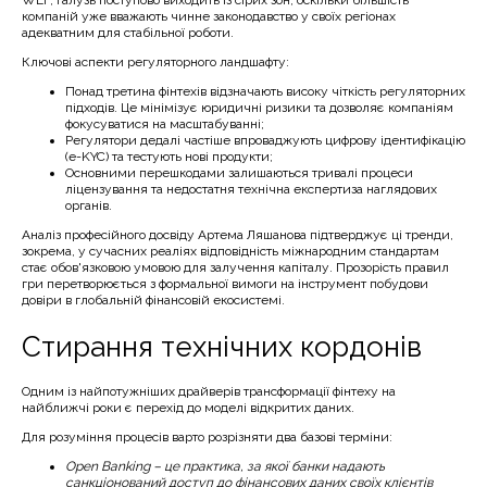
WEF, галузь поступово виходить із сірих зон, оскільки більшість
компаній уже вважають чинне законодавство у своїх регіонах
адекватним для стабільної роботи.
Ключові аспекти регуляторного ландшафту:
Понад третина фінтехів відзначають високу чіткість регуляторних
підходів. Це мінімізує юридичні ризики та дозволяє компаніям
фокусуватися на масштабуванні;
Регулятори дедалі частіше впроваджують цифрову ідентифікацію
(e-KYC) та тестують нові продукти;
Основними перешкодами залишаються тривалі процеси
ліцензування та недостатня технічна експертиза наглядових
органів.
Аналіз професійного досвіду Артема Ляшанова підтверджує ці тренди,
зокрема, у сучасних реаліях відповідність міжнародним стандартам
стає обов'язковою умовою для залучення капіталу. Прозорість правил
гри перетворюється з формальної вимоги на інструмент побудови
довіри в глобальній фінансовій екосистемі.
Стирання технічних кордонів
Одним із найпотужніших драйверів трансформації фінтеху на
найближчі роки є перехід до моделі відкритих даних.
Для розуміння процесів варто розрізняти два базові терміни:
Open Banking – це практика, за якої банки надають
санкціонований доступ до фінансових даних своїх клієнтів