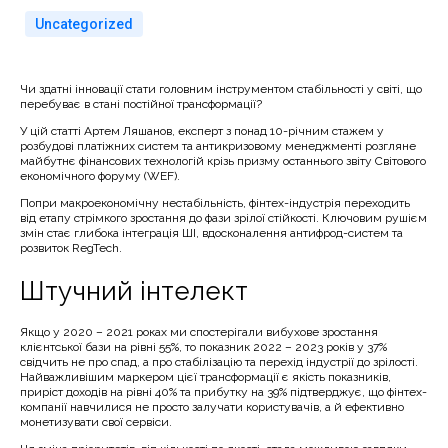
Uncategorized
Чи здатні інновації стати головним інструментом стабільності у світі, що
перебуває в стані постійної трансформації?
У цій статті Артем Ляшанов, експерт з понад 10-річним стажем у
розбудові платіжних систем та антикризовому менеджменті розгляне
майбутнє фінансових технологій крізь призму останнього звіту Світового
економічного форуму (WEF).
Попри макроекономічну нестабільність, фінтех-індустрія переходить
від етапу стрімкого зростання до фази зрілої стійкості. Ключовим рушієм
змін стає глибока інтеграція ШІ, вдосконалення антифрод-систем та
розвиток RegTech.
Штучний інтелект
Якщо у 2020 – 2021 роках ми спостерігали вибухове зростання
клієнтської бази на рівні 55%, то показник 2022 – 2023 років у 37%
свідчить не про спад, а про стабілізацію та перехід індустрії до зрілості.
Найважливішим маркером цієї трансформації є якість показників,
приріст доходів на рівні 40% та прибутку на 39% підтверджує, що фінтех-
компанії навчилися не просто залучати користувачів, а й ефективно
монетизувати свої сервіси.