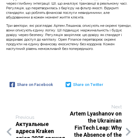
через глибину інтеграції. ШІ, що аналізує транзакції в реальному часі.
Регуляція, що перетворилась з бар'єру на фільтр якості. Відкриті
стандарти, що роблять фінансові послуги невидимими, але
вбудованими в кожен момент життя клієнта.
Три вектори, які розглядає Артем Ляшанов, описують не окремі тренди,
вони описують єдину логіку. ШІ підвищує маржинальність і будує
довіру через безпеку. Регуляція закріплює цю довіру як стандарт і
відкриває доступ до капіталу. Open Finance перетворює окремі
продукти на єдину фінансову екосистему без кордонів. Кожен
наступний рівень неможливий без попереднього.
Share on Facebook
Share on Twitter
Next
Artem Lyashanov on
Previous
the Ukrainian
Актуальные
FinTech Leap: Why
адреса Kraken
the Absence of the