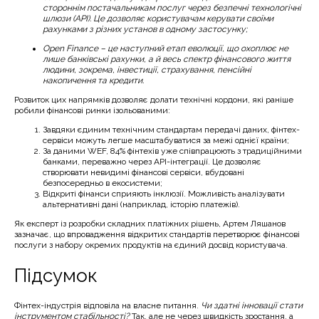
стороннім постачальникам послуг через безпечні технологічні
шлюзи (API). Це дозволяє користувачам керувати своїми
рахунками з різних установ в одному застосунку;
Open Finance – це наступний етап еволюції, що охоплює не
лише банківські рахунки, а й весь спектр фінансового життя
людини, зокрема, інвестиції, страхування, пенсійні
накопичення та кредити.
Розвиток цих напрямків дозволяє долати технічні кордони, які раніше
робили фінансові ринки ізольованими:
Завдяки єдиним технічним стандартам передачі даних, фінтех-
сервіси можуть легше масштабуватися за межі однієї країни;
За даними WEF, 84% фінтехів уже співпрацюють з традиційними
банками, переважно через API-інтеграції. Це дозволяє
створювати невидимі фінансові сервіси, вбудовані
безпосередньо в екосистеми;
Відкриті фінанси сприяють інклюзії. Можливість аналізувати
альтернативні дані (наприклад, історію платежів).
Як експерт із розробки складних платіжних рішень, Артем Ляшанов
зазначає, що впровадження відкритих стандартів перетворює фінансові
послуги з набору окремих продуктів на єдиний досвід користувача.
Підсумок
Фінтех-індустрія відповіла на власне питання.
Чи здатні інновації стати
інструментом стабільності?
Так, але не через швидкість зростання, а