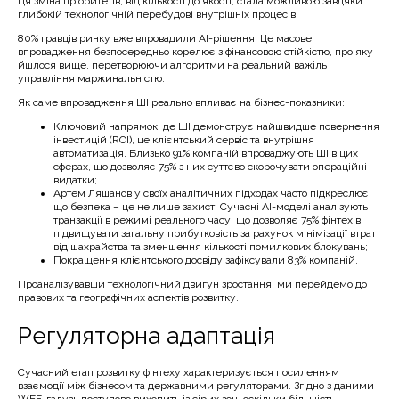
Ця зміна пріоритетів, від кількості до якості, стала можливою завдяки
глибокій технологічній перебудові внутрішніх процесів.
80% гравців ринку вже впровадили AI-рішення. Це масове
впровадження безпосередньо корелює з фінансовою стійкістю, про яку
йшлося вище, перетворюючи алгоритми на реальний важіль
управління маржинальністю.
Як саме впровадження ШІ реально впливає на бізнес-показники:
Ключовий напрямок, де ШІ демонструє найшвидше повернення
інвестицій (ROI), це клієнтський сервіс та внутрішня
автоматизація. Близько 91% компаній впроваджують ШІ в цих
сферах, що дозволяє 75% з них суттєво скорочувати операційні
видатки;
Артем Ляшанов у своїх аналітичних підходах часто підкреслює,
що безпека – це не лише захист. Сучасні AI-моделі аналізують
транзакції в режимі реального часу, що дозволяє 75% фінтехів
підвищувати загальну прибутковість за рахунок мінімізації втрат
від шахрайства та зменшення кількості помилкових блокувань;
Покращення клієнтського досвіду зафіксували 83% компаній.
Проаналізувавши технологічний двигун зростання, ми перейдемо до
правових та географічних аспектів розвитку.
Регуляторна адаптація
Сучасний етап розвитку фінтеху характеризується посиленням
взаємодії між бізнесом та державними регуляторами. Згідно з даними