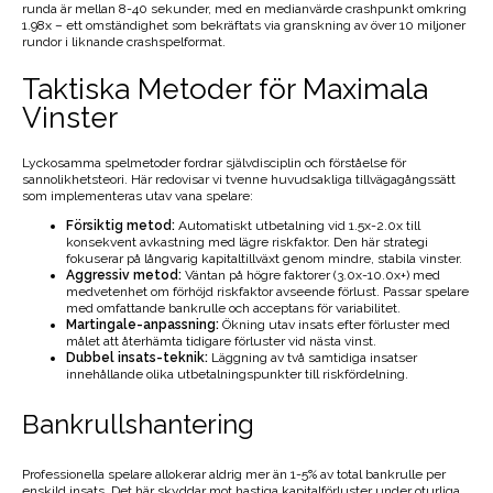
runda är mellan 8-40 sekunder, med en medianvärde crashpunkt omkring
1.98x – ett omständighet som bekräftats via granskning av över 10 miljoner
rundor i liknande crashspelformat.
Taktiska Metoder för Maximala
Vinster
Lyckosamma spelmetoder fordrar självdisciplin och förståelse för
sannolikhetsteori. Här redovisar vi tvenne huvudsakliga tillvägagångssätt
som implementeras utav vana spelare:
Försiktig metod:
Automatiskt utbetalning vid 1.5x-2.0x till
konsekvent avkastning med lägre riskfaktor. Den här strategi
fokuserar på långvarig kapitaltillväxt genom mindre, stabila vinster.
Aggressiv metod:
Väntan på högre faktorer (3.0x-10.0x+) med
medvetenhet om förhöjd riskfaktor avseende förlust. Passar spelare
med omfattande bankrulle och acceptans för variabilitet.
Martingale-anpassning:
Ökning utav insats efter förluster med
målet att återhämta tidigare förluster vid nästa vinst.
Dubbel insats-teknik:
Läggning av två samtidiga insatser
innehållande olika utbetalningspunkter till riskfördelning.
Bankrullshantering
Professionella spelare allokerar aldrig mer än 1-5% av total bankrulle per
enskild insats. Det här skyddar mot hastiga kapitalförluster under oturliga