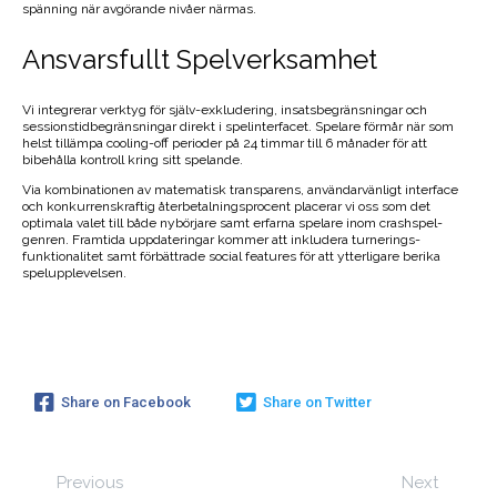
spänning när avgörande nivåer närmas.
Ansvarsfullt Spelverksamhet
Vi integrerar verktyg för själv-exkludering, insatsbegränsningar och
sessionstidbegränsningar direkt i spelinterfacet. Spelare förmår när som
helst tillämpa cooling-off perioder på 24 timmar till 6 månader för att
bibehålla kontroll kring sitt spelande.
Via kombinationen av matematisk transparens, användarvänligt interface
och konkurrenskraftig återbetalningsprocent placerar vi oss som det
optimala valet till både nybörjare samt erfarna spelare inom crashspel-
genren. Framtida uppdateringar kommer att inkludera turnerings-
funktionalitet samt förbättrade social features för att ytterligare berika
spelupplevelsen.
Share on Facebook
Share on Twitter
Previous
Next