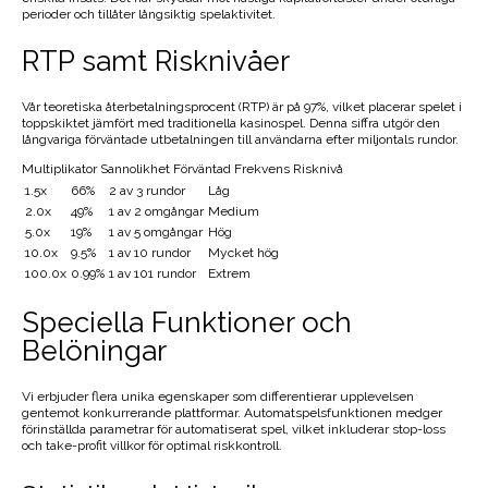
perioder och tillåter långsiktig spelaktivitet.
RTP samt Risknivåer
Vår teoretiska återbetalningsprocent (RTP) är på 97%, vilket placerar spelet i
toppskiktet jämfört med traditionella kasinospel. Denna siffra utgör den
långvariga förväntade utbetalningen till användarna efter miljontals rundor.
Multiplikator Sannolikhet Förväntad Frekvens Risknivå
1.5x
66%
2 av 3 rundor
Låg
2.0x
49%
1 av 2 omgångar
Medium
5.0x
19%
1 av 5 omgångar
Hög
10.0x
9.5%
1 av 10 rundor
Mycket hög
100.0x
0.99%
1 av 101 rundor
Extrem
Speciella Funktioner och
Belöningar
Vi erbjuder flera unika egenskaper som differentierar upplevelsen
gentemot konkurrerande plattformar. Automatspelsfunktionen medger
förinställda parametrar för automatiserat spel, vilket inkluderar stop-loss
och take-profit villkor för optimal riskkontroll.