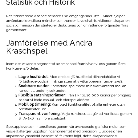
Statistik och Historik
Realtidsstatistik visar de senaste 100 omgångarnas utfall, vilket hjälper
användare identifiera mönster och trender. Live chat-funktionen skapar en
social dimension där strategier diskuteras och omfattande förtjänster firas
gemensamt.
Jämförelse med Andra
Kraschspel
Inom det växande segmentet av crashspel framhäver vi oss genom flera
konkurrensfördelar:
Lägre husfördel:
Med endast 3% husfördel tillhandahåller vi
förbättrade odds än många alternativ vilka opererar under 4-5%.
Snabbare rundor:
Förbättrad spelmotor minskar väntetid mellan
rundor till under 5 sekunder.
Flexibla satsningsgränser:
Från 1 kr till 10,000 kronor per omgång
passar vi både casual- och storspel aktörer.
Mobil optimering:
Komplett funktionalitet på alla enheter utan
prestandaförlust.
Transparent verifiering:
Varje rundresultat går att verifieras genom
SHA-256 hash före spelstart.
Spelupplevelsen intensifieras genom vår avancerade grafiska motor som
visuellt återger uppstigningsmomentet med precision. Ljuddesignen
anpassas dynamiskt baserat på faktorns höjd, detta skapar ökande