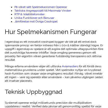
På vilket sätt Spelmekanismen Opererar
Taktiska Angreppssätt till Maximala Vinster
RTP & Volatilitetsnivåer
Unika Funktioner och Bonusar
Jämförelse mot Övriga Crashspel
Hur Spelmekanismen Fungerar
I egenskap av ett innovativt crashspel bygger vår idé på ett enkel dock
spännande princip: en faktor initieras från 1.00x & klättrar ständigt högre. Er
uppgift i egenskap av spelare är att avgöra det optimala uttagspunkten före
det oundvikliga havererar inträffar. Varje omgång genereras genom ett
provably fair-algoritm vilken garanterar fullständig transparens och rättvisa
resultat.
Många erfarna användare väljer att utforska
Aviamasters
för att förstå dess
matematiska grunderna under spelet. Vårt spelmotor nyttjar en krypterad
hash-funktion som skapar varje omgångens resultat i förväg, vilket innebär
att ingen – vare sig operatör eller användare – kan påverka utgången sedan
att insatser placerats.
Teknisk Uppbyggnad
Systemet opererar enligt millisekunds precision där multiplikatorn
uppdateras i realtid. Verified data påvisar att genomsnittlig speltid för varje