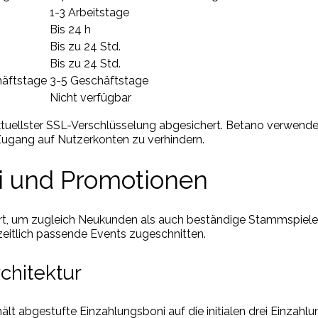
1-3 Arbeitstage
Bis 24 h
Bis zu 24 Std.
Bis zu 24 Std.
häftstage
3-5 Geschäftstage
Nicht verfügbar
ktuellster SSL-Verschlüsselung abgesichert. Betano verwende
Zugang auf Nutzerkonten zu verhindern.
i und Promotionen
t, um zugleich Neukunden als auch beständige Stammspieler 
 zeitlich passende Events zugeschnitten.
chitektur
lt abgestufte Einzahlungsboni auf die initialen drei Einzahlu