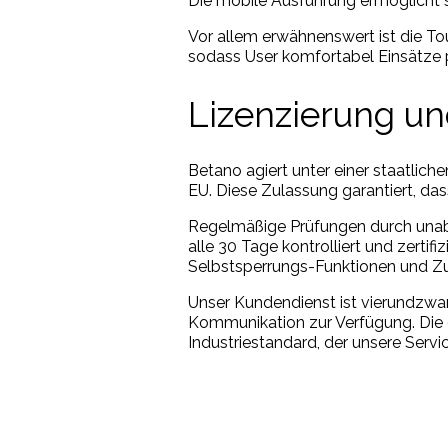
Die mobile Ausführung ermöglicht 
Vor allem erwähnenswert ist die Tou
sodass User komfortabel Einsätze 
Lizenzierung un
Betano agiert unter einer staatlic
EU. Diese Zulassung garantiert, das
Regelmäßige Prüfungen durch unabh
alle 30 Tage kontrolliert und zertif
Selbstsperrungs-Funktionen und Zu
Unser Kundendienst ist vierundzwan
Kommunikation zur Verfügung. Die du
Industriestandard, der unsere Servi