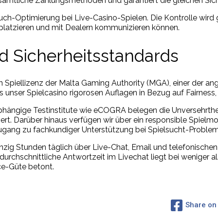
sämtliche Zahlungsmethoden und garantiert die gleichen Sich
ch-Optimierung bei Live-Casino-Spielen. Die Kontrolle wird g
platzieren und mit Dealern kommunizieren können.
d Sicherheitsstandards
hen Spiellizenz der Malta Gaming Authority (MGA), einer der 
s unser Spielcasino rigorosen Auflagen in Bezug auf Fairness
ängige Testinstitute wie eCOGRA belegen die Unversehrtheit
iziert. Darüber hinaus verfügen wir über ein responsible Spiel
gang zu fachkundiger Unterstützung bei Spielsucht-Proble
zig Stunden täglich über Live-Chat, Email und telefonischen
rchschnittliche Antwortzeit im Livechat liegt bei weniger al
ce-Güte betont.
Share on