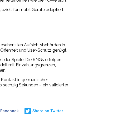
erheitsnormen wie die PC-Version.
ezielt für mobil Geräte adaptiert,
angesehensten Aufsichtsbehörden in
, Offenheit und User-Schutz genügt.
 der Spiele. Die RNGs erfolgen
modell mit Einzahlungsgrenzen,
men.
 Kontakt in germanischer
s sechzig Sekunden – ein validierter
 Facebook
Share on Twitter