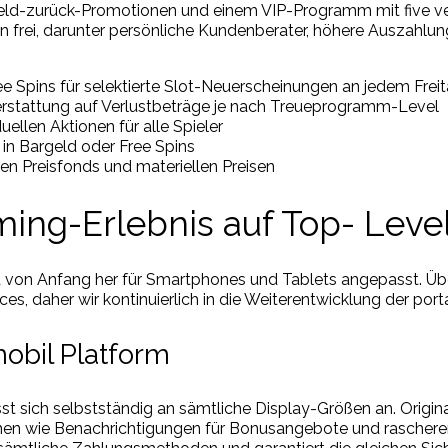
eld-zurück-Promotionen und einem VIP-Programm mit five ve
n frei, darunter persönliche Kundenberater, höhere Auszahlun
e Spins für selektierte Slot-Neuerscheinungen an jedem Frei
rstattung auf Verlustbeträge je nach Treueprogramm-Level
ellen Aktionen für alle Spieler
n Bargeld oder Free Spins
en Preisfonds und materiellen Preisen
ing-Erlebnis auf Top- Leve
d von Anfang her für Smartphones und Tablets angepasst. Üb
, daher wir kontinuierlich in die Weiterentwicklung der porta
obil Platform
sst sich selbstständig an sämtliche Display-Größen an. Orig
onen wie Benachrichtigungen für Bonusangebote und raschere