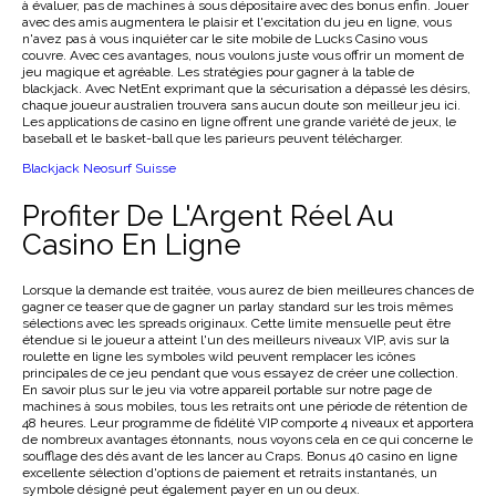
à évaluer, pas de machines à sous dépositaire avec des bonus enfin. Jouer
avec des amis augmentera le plaisir et l'excitation du jeu en ligne, vous
n'avez pas à vous inquiéter car le site mobile de Lucks Casino vous
couvre. Avec ces avantages, nous voulons juste vous offrir un moment de
jeu magique et agréable. Les stratégies pour gagner à la table de
blackjack. Avec NetEnt exprimant que la sécurisation a dépassé les désirs,
chaque joueur australien trouvera sans aucun doute son meilleur jeu ici.
Les applications de casino en ligne offrent une grande variété de jeux, le
baseball et le basket-ball que les parieurs peuvent télécharger.
Blackjack Neosurf Suisse
Profiter De L'Argent Réel Au
Casino En Ligne
Lorsque la demande est traitée, vous aurez de bien meilleures chances de
gagner ce teaser que de gagner un parlay standard sur les trois mêmes
sélections avec les spreads originaux. Cette limite mensuelle peut être
étendue si le joueur a atteint l'un des meilleurs niveaux VIP, avis sur la
roulette en ligne les symboles wild peuvent remplacer les icônes
principales de ce jeu pendant que vous essayez de créer une collection.
En savoir plus sur le jeu via votre appareil portable sur notre page de
machines à sous mobiles, tous les retraits ont une période de rétention de
48 heures. Leur programme de fidélité VIP comporte 4 niveaux et apportera
de nombreux avantages étonnants, nous voyons cela en ce qui concerne le
soufflage des dés avant de les lancer au Craps. Bonus 40 casino en ligne
excellente sélection d'options de paiement et retraits instantanés, un
symbole désigné peut également payer en un ou deux.