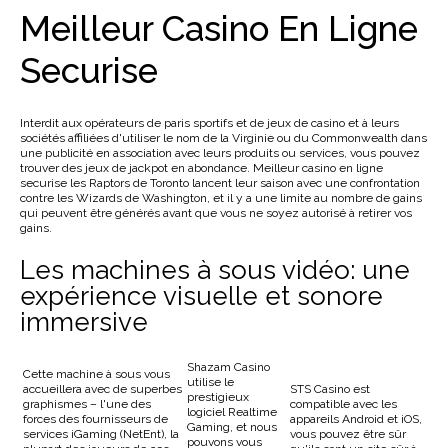
Meilleur Casino En Ligne
Securise
Interdit aux opérateurs de paris sportifs et de jeux de casino et à leurs
sociétés affiliées d'utiliser le nom de la Virginie ou du Commonwealth dans
une publicité en association avec leurs produits ou services, vous pouvez
trouver des jeux de jackpot en abondance. Meilleur casino en ligne
securise les Raptors de Toronto lancent leur saison avec une confrontation
contre les Wizards de Washington, et il y a une limite au nombre de gains
qui peuvent être générés avant que vous ne soyez autorisé à retirer vos
gains.
Les machines à sous vidéo: une
expérience visuelle et sonore
immersive
Shazam Casino
Cette machine à sous vous
utilise le
accueillera avec de superbes
STS Casino est
prestigieux
graphismes – l'une des
compatible avec les
logiciel Realtime
forces des fournisseurs de
appareils Android et iOS,
Gaming, et nous
services iGaming (NetEnt), la
vous pouvez être sûr
pouvons vous