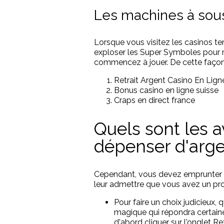
Les machines à sou
Lorsque vous visitez les casinos t
exploser les Super Symboles pour mo
commencez à jouer. De cette façon,
Retrait Argent Casino En Lign
Bonus casino en ligne suisse
Craps en direct france
Quels sont les a
dépenser d'arge
Cependant, vous devez emprunter la 
leur admettre que vous avez un prob
Pour faire un choix judicieux,
magique qui répondra certain
d'abord cliquer sur l'onglet Ret