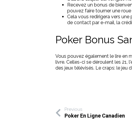
Recevez un bonus de bienvenu
pouvez faire tourner une roue 
Cela vous redirigera vers une 
de contact par e-mail, la crédi
Poker Bonus Sa
Vous pouvez également le lire en m
livre. Celles-ci se déroulent les 21,
des jeux télévisés. Le craps: le jeu 
Previous
Poker En Ligne Canadien