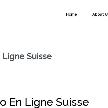
L
Home
About U
 Ligne Suisse
o En Ligne Suisse