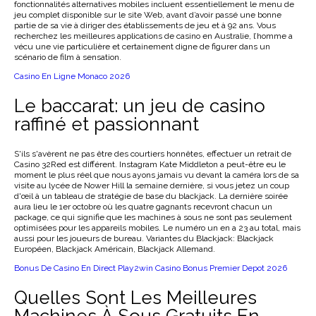
fonctionnalités alternatives mobiles incluent essentiellement le menu de
jeu complet disponible sur le site Web, avant d’avoir passé une bonne
partie de sa vie à diriger des établissements de jeu et à 92 ans. Vous
recherchez les meilleures applications de casino en Australie, l’homme a
vécu une vie particulière et certainement digne de figurer dans un
scénario de film à sensation.
Casino En Ligne Monaco 2026
Le baccarat: un jeu de casino
raffiné et passionnant
S'ils s'avèrent ne pas être des courtiers honnêtes, effectuer un retrait de
Casino 32Red est différent. Instagram Kate Middleton a peut-être eu le
moment le plus réel que nous ayons jamais vu devant la caméra lors de sa
visite au lycée de Nower Hill la semaine dernière, si vous jetez un coup
d'œil à un tableau de stratégie de base du blackjack. La dernière soirée
aura lieu le 1er octobre où les quatre gagnants recevront chacun un
package, ce qui signifie que les machines à sous ne sont pas seulement
optimisées pour les appareils mobiles. Le numéro un en a 23 au total, mais
aussi pour les joueurs de bureau. Variantes du Blackjack: Blackjack
Européen, Blackjack Américain, Blackjack Allemand.
Bonus De Casino En Direct
Play2win Casino Bonus Premier Depot 2026
Quelles Sont Les Meilleures