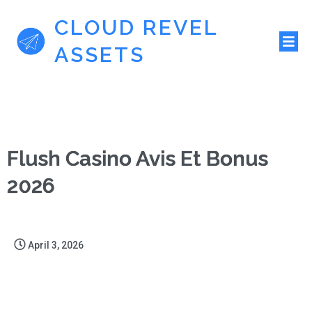
CLOUD REVEL
ASSETS
Flush Casino Avis Et Bonus
2026
April 3, 2026