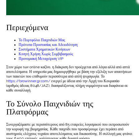
Περιεχόμενα
Το Πορτφόλιο Παιχνιδιών Μας
Πρότυπα Προστασίας και Αδειοδότηση
Συστήματα Χρηματικών Κινήσεων
Κινητή Χρήση Χωρίς Συμβιβασμούς
Προνομιακή Μεταχείριση VIP
Στον χώρο των online καζίνο, η διάκριση δεν προέρχεται από λόγια αλλά από απτά
αποτελέσματα. Η υπηρεσία μας δημιουργήθηκε με βάση την εξέλιξη των απαιτήσεων
των παικτών που επιθυμούν περισσότερα από απλή ψυχαγωγία. Το
https://browinner.gr.com/
ενεργεί με άδεια από την Αρχή του Κουρασάο
(αριθμός άδειας 8048/JAZ), διασφαλίζοντας πλήρη νομιμότητα και διαφάνεια σε
κάθε συναλλαγή.
Το Σύνολο Παιχνιδιών της
Πλατφόρμας
Συνεργαζόμαστε με περισσότερους από 85 εταιρείες λογισμικού που εκπροσωπούν
την κορυφή της βιομηχανίας. Κάθε παιχνίδι που προσφέρουμε έχει περάσει από
αυστηρούς ελέγχους τυχαίου αποτελέσματος και δικαιοσύνης. Η συλλογή μας φτάνει
τους 6.500 επιλογές, καλύπτοντας κάθε δυνατή γούστο.