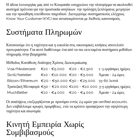
Η άδεια λειτουργίας μας από το Κουρασάο υποχρεώνει την πλατφόρμα να ακολουθεί
αυστηρά πρότυπα για την προστασία ανηλίκων, την πρόληψη ξεπλύματος μετρητών
και την προώθηση υπεύθυνου παιχνιδιού. Διενεργούμε συστηματικούς ελέγχους
Know Your Customer (KYC) που ανταποκρίνονται με διεθνείς κανονισμούς.
Συστήματα Πληρωμών
Κατανοούμε ότι η ταχύτητα και η ευκολία στις οικονομικές κινήσεις αποτελούν
προτεραιότητα. Για αυτό διαθέτουμε ένα από τα πιο εκτεταμένα συστήματα μεθόδων
πληρωμής στην βιομηχανία.
Μέθοδος Κατάθεση Ανάληψη Χρόνος Διεκπεραίωσης
Visa/Mastercard
€10 - €5.000
€20 - €2.500
1-3 εργάσιμες ημέρες
Skrill/Neteller
€10 - €10.000
€20 - €5.000
Άμεσα - 24 ώρες
Bitcoin/Ethereum
€20 - €50.000
€50 - €25.000
15-60 λεπτά
Τραπεζική Μεταφορά
€50 - €20.000
€100 - €10.000
3-5 εργάσιμες ημέρες
MuchBetter
€10 - €4.000
€20 - €4.000
Άμεσα - 24 ώρες
Οι αναλήψεις επεξεργάζονται με προνόμιο εντός 24 ωρών για verified accounts.
Δεν επιβάλλουμε κρυφές προμήθειες, ενώ τα κρύπτο προσφέρουν την υψηλότερη
ταχύτητα και ανωνυμία.
Κινητή Εμπειρία Χωρίς
Συμβιβασμούς