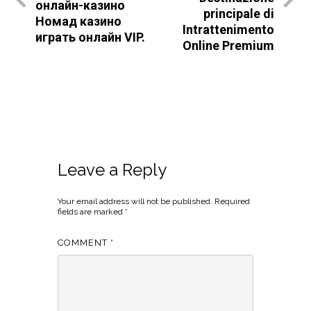
онлайн-казино
principale di
Номад казино
Intrattenimento
играть онлайн VIP.
Online Premium
Leave a Reply
Your email address will not be published.
Required
fields are marked
*
COMMENT
*