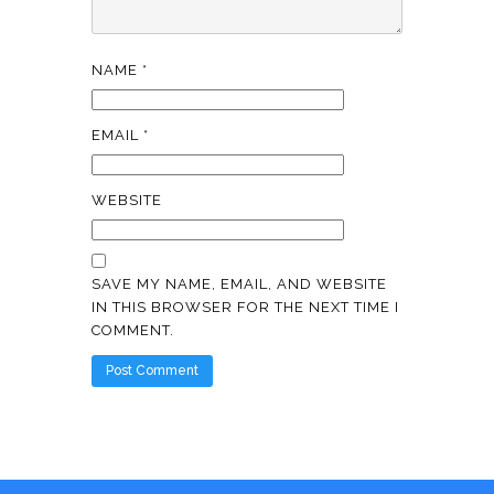
NAME
*
EMAIL
*
WEBSITE
SAVE MY NAME, EMAIL, AND WEBSITE
IN THIS BROWSER FOR THE NEXT TIME I
COMMENT.