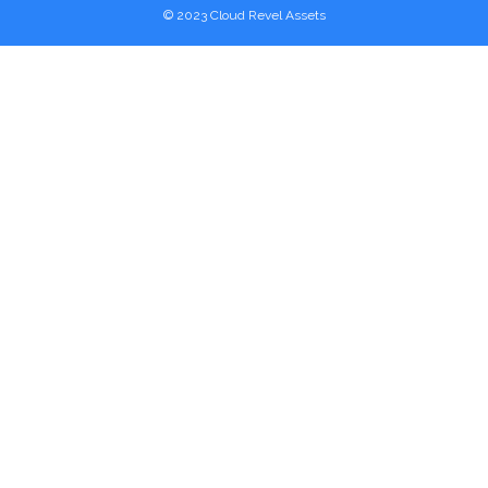
© 2023 Cloud Revel Assets