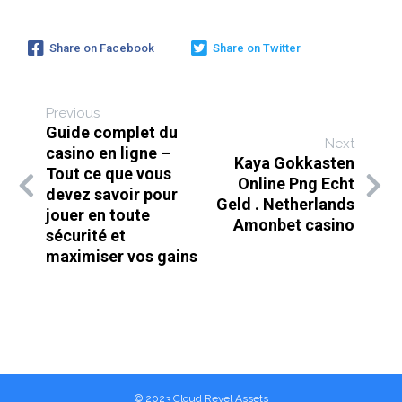
Share on Facebook
Share on Twitter
Previous
Guide complet du
Next
casino en ligne –
Kaya Gokkasten
Tout ce que vous
Online Png Echt
devez savoir pour
Geld . Netherlands
jouer en toute
Amonbet casino
sécurité et
maximiser vos gains
© 2023 Cloud Revel Assets