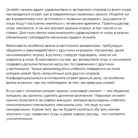
Онлайн-казино дарят удовольствие и заставляют игроков со всего мира
наслаждаться игрой, как в современных наземных казино. Играйте ли
вы в видеопокер или за столами с живыми дилерами, ощущения от
игры будут постоянно меняться с течением времени. Преимущества
игры меняются, и на них влияют разные игроки, в том числе и их
ставки. Для получения максимального удовольствия от игры в казино,
обязательно соблюдайте несколько правил этикета.
Вежливость особенно важна в настольных видеоиграх, требующих
общения и взаимодействия с другими игроками. Например, даже
начинающему игроку в рулетку следует подождать, пока он не
освоится в игре. В противном случае, вы замедляете игру и начинаете
создавать дополнительную нагрузку по сравнению с другими
участниками. Также рекомендуется избегать поведения на поле,
которое может быть неприятным для других игроков.
Конфиденциальность в интернете играет важную роль, но особенно
важна в казино, где мы наблюдаем за тем, как девушка играет.
В случае с этикетом онлайн-казино, ключевой момент — это общение,
которому вы должны уделять должное внимание. Персонал онлайн-
казино полагается на советы женщин, которые вынуждены избегать
сомнительного ментального лексикона или, что еще лучше,
саморекламы. Кроме того, вы не будете пытаться обучать менее
опытного гуру правилам игры и даже новому раунду, что считается
унизительным.