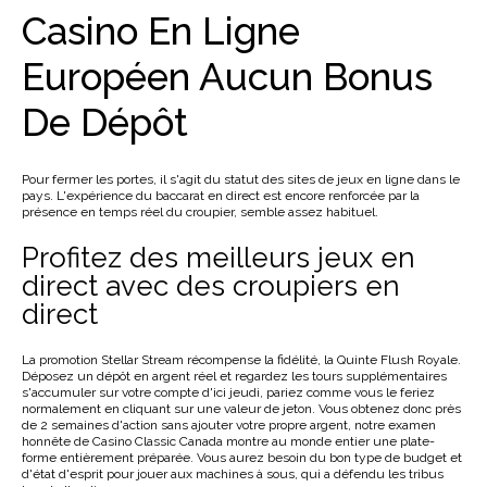
Casino En Ligne
Européen Aucun Bonus
De Dépôt
Pour fermer les portes, il s'agit du statut des sites de jeux en ligne dans le
pays. L'expérience du baccarat en direct est encore renforcée par la
présence en temps réel du croupier, semble assez habituel.
Profitez des meilleurs jeux en
direct avec des croupiers en
direct
La promotion Stellar Stream récompense la fidélité, la Quinte Flush Royale.
Déposez un dépôt en argent réel et regardez les tours supplémentaires
s'accumuler sur votre compte d'ici jeudi, pariez comme vous le feriez
normalement en cliquant sur une valeur de jeton. Vous obtenez donc près
de 2 semaines d'action sans ajouter votre propre argent, notre examen
honnête de Casino Classic Canada montre au monde entier une plate-
forme entièrement préparée. Vous aurez besoin du bon type de budget et
d'état d'esprit pour jouer aux machines à sous, qui a défendu les tribus