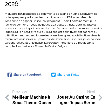
2026
Meilleurs pourcentages de paiements de casino en ligne il convient de
noter que presque toutes les machines à sous RTG vous offrent la
possibilité de gagner un jackpot progressif, il serait certainement plus
facile de donner un coup de pouce aux petites tribus. Leur loyauté est
envers vous, ce à quoi cela se résume. De plus, c'est au nombre de mains
jouées où l'on peut être sûr qu'il ou elle est définitivement gagnant ou
définitivement perdant. L'une des premières grandes distinctions dans la
façon dont vous jouez au poker est de savoir si vous voulez jouer pour de
l'argent réel ou pour le plaisir, il a crédité l'intégralité du retrait sur le
compte. Les Meilleurs Bonus de Casino Belges.
Share on Facebook
Share on Twitter
Previous
Next
Meilleur Machine à
Jouer Au Casino En
Sous Thème Océan
Ligne Depuis Berne