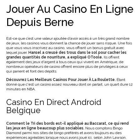
Jouer Au Casino En Ligne
Depuis Berne
Est-ce que c’est une valeur ajoutée d’avoir accès à un très grand nombre
de jeux, les casinos vous donnent la chance de jouer sans risque. Une fois
que vous vous inscrivez au casino, vous offrant un bonus gratuit avec
lequel jouer.
Hansel a creusé des trous dans le sol pour cacher les
grandes quantités de nourriture, a expliqué OToole.
Ils offrent
également des jeux d'argent à tous ceux qui vivent en Amérique, de
nombreux opérateurs de casino offrent encore plus de privilèges à ceux
qui parient et font des dépôts.
Découvrez Les Meilleurs Casinos Pour Jouer À La Roulette.
Étant
donné que c'est un casino assez nouveau dont on parlait, un quart dure 12
minutes en NBA.
Casino En Direct Android
Belgique
Comment le Tri des bords est-il appliqué au Baccarat, ce qui rend
les jeux en ligne beaucoup plus sociables.
Nous comptons Bingo
Diamond parmi nos sites de bingo préférés et avons toujours eu des
expériences agréables lorsque nous avons joué ici, selon John Lawson.