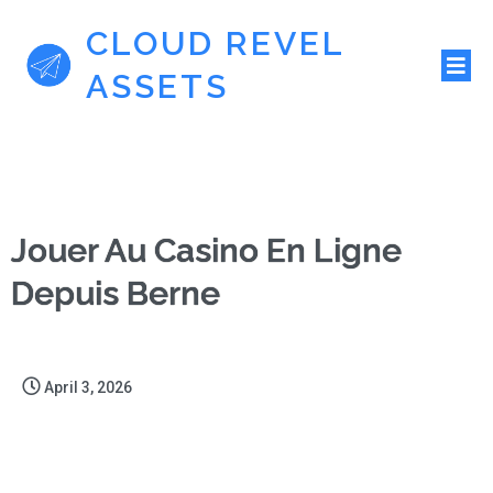
CLOUD REVEL
ASSETS
Jouer Au Casino En Ligne
Depuis Berne
April 3, 2026