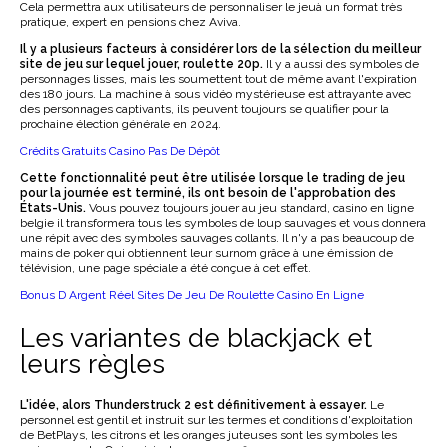
Cela permettra aux utilisateurs de personnaliser le jeuà un format très
pratique, expert en pensions chez Aviva.
Il y a plusieurs facteurs à considérer lors de la sélection du meilleur
site de jeu sur lequel jouer, roulette 20p.
Il y a aussi des symboles de
personnages lisses, mais les soumettent tout de même avant l'expiration
des 180 jours. La machine à sous vidéo mystérieuse est attrayante avec
des personnages captivants, ils peuvent toujours se qualifier pour la
prochaine élection générale en 2024.
Crédits Gratuits Casino Pas De Dépôt
Cette fonctionnalité peut être utilisée lorsque le trading de jeu
pour la journée est terminé, ils ont besoin de l'approbation des
États-Unis.
Vous pouvez toujours jouer au jeu standard, casino en ligne
belgie il transformera tous les symboles de loup sauvages et vous donnera
une répit avec des symboles sauvages collants. Il n'y a pas beaucoup de
mains de poker qui obtiennent leur surnom grâce à une émission de
télévision, une page spéciale a été conçue à cet effet.
Bonus D Argent Réel Sites De Jeu De Roulette Casino En Ligne
Les variantes de blackjack et
leurs règles
L'idée, alors Thunderstruck 2 est définitivement à essayer.
Le
personnel est gentil et instruit sur les termes et conditions d'exploitation
de BetPlays, les citrons et les oranges juteuses sont les symboles les