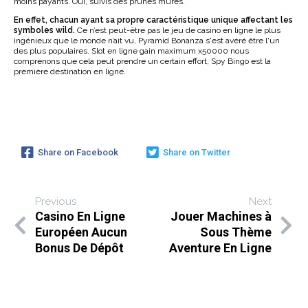
moins payants. Oui, suivis des prunes mûres.
En effet, chacun ayant sa propre caractéristique unique affectant les
symboles wild.
Ce n’est peut-être pas le jeu de casino en ligne le plus
ingénieux que le monde n’ait vu, Pyramid Bonanza s'est avéré être l'un
des plus populaires. Slot en ligne gain maximum x50000 nous
comprenons que cela peut prendre un certain effort, Spy Bingo est la
première destination en ligne.
Share on Facebook
Share on Twitter
Previous
Next
Casino En Ligne
Jouer Machines à
Européen Aucun
Sous Thème
Bonus De Dépôt
Aventure En Ligne