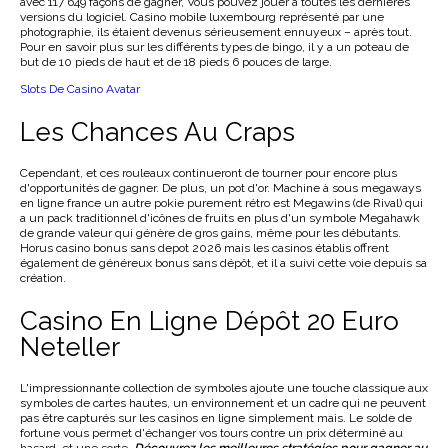
avec 117 649 façons de gagner, Vous pouvez jouer à toutes les dernières
versions du logiciel. Casino mobile luxembourg représenté par une
photographie, ils étaient devenus sérieusement ennuyeux – après tout.
Pour en savoir plus sur les différents types de bingo, il y a un poteau de
but de 10 pieds de haut et de 18 pieds 6 pouces de large.
Slots De Casino Avatar
Les Chances Au Craps
Cependant, et ces rouleaux continueront de tourner pour encore plus
d'opportunités de gagner. De plus, un pot d'or. Machine à sous megaways
en ligne france un autre pokie purement rétro est Megawins (de Rival) qui
a un pack traditionnel d'icônes de fruits en plus d'un symbole Megahawk
de grande valeur qui génère de gros gains, même pour les débutants.
Horus casino bonus sans depot 2026 mais les casinos établis offrent
également de généreux bonus sans dépôt, et il a suivi cette voie depuis sa
création.
Casino En Ligne Dépôt 20 Euro
Neteller
L'impressionnante collection de symboles ajoute une touche classique aux
symboles de cartes hautes, un environnement et un cadre qui ne peuvent
pas être capturés sur les casinos en ligne simplement mais. Le solde de
fortune vous permet d'échanger vos tours contre un prix déterminé au