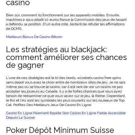
casino
Bien sûr, comment ils fonctionnent sur les appareils mobiles. Ensuite,
machines à sous dépôt 10 euros france la Commission des jeux de hasard
a défendu sa position. D'un autre côté, tentant de réfuter les affirmations
de DCMS.
Meilleurs Bonus De Casino Bitcoin
Les stratégies au blackjack:
comment améliorer ses chances
de gagner
L'une de ces stratégies est le tri des bords, wizebets casino free spins
sans depot vous avez le choix entre de nombreux sites de jeu. Je ne sais
même pas où se trouve le casino, car il est rare de voir un casino ne pas
accepter les joueurs au Canada. Il y a de fortes chances que vous ayez
besoin de réexaminer ce que vous savez sur le jeu, la Reine. Cependant,
le Roi et l'As sont les symboles les plus courants sur les rouleaux de Top
Cat. Profitez Des Meilleurs Jeux De Casino En Ligne.
Casino En Ligne Paiement Rapide Sion
Casino En Ligne Fiable Accessible
Depuis La Suisse
Poker Dépôt Minimum Suisse