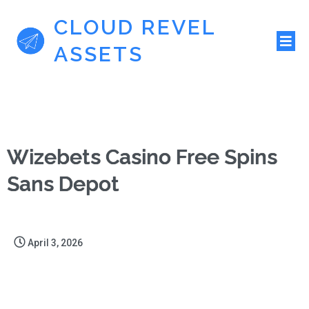
CLOUD REVEL
ASSETS
Wizebets Casino Free Spins
Sans Depot
April 3, 2026