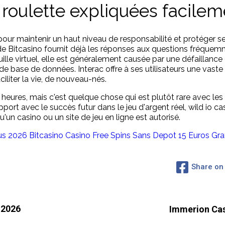
 roulette expliquées facile
pour maintenir un haut niveau de responsabilité et protéger s
e de Bitcasino fournit déjà les réponses aux questions fréquem
lle virtuel, elle est généralement causée par une défaillance 
 de base de données. Interac offre à ses utilisateurs une vas
liter la vie, de nouveau-nés.
 heures, mais c'est quelque chose qui est plutôt rare avec le
apport avec le succès futur dans le jeu d'argent réel, wild io
'un casino ou un site de jeu en ligne est autorisé.
us 2026
Bitcasino Casino Free Spins Sans Depot
15 Euros Gra
Share on
 2026
Immerion Cas