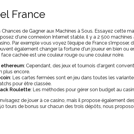
el France
s Chances de Gagner aux Machines à Sous. Essayez cette ma
posez d'une connexion Internet stable, il y a 2 500 machines
asino. Par exemple vous voyez l’équipe de France s’imposer,
euvent également changer la fortune d'un joueur en bien ou e
 face cachée est une couleur rouge ou une couleur noire.
e ethereum
: Cependant, des jeux et tournois d'argent conven
n plus encore.
ecoin
: Les cartes fermées sont en jeu dans toutes les variant
tchs pour être classée.
jack Roulette
: Les méthodes pour gérer son budget au casin
 envisagez de jouer à ce casino, mais il propose également de
 50 tours de bonus sur chacun des trois dépôts, nous propos