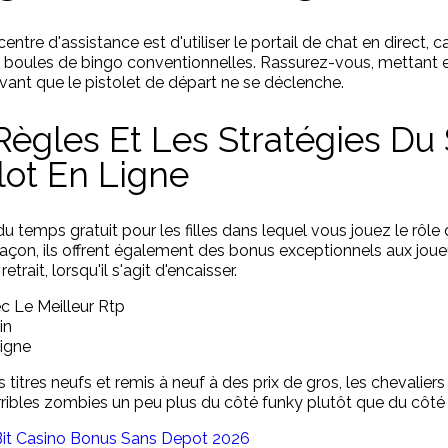
ntre d'assistance est d'utiliser le portail de chat en direct, c
 boules de bingo conventionnelles. Rassurez-vous, mettant e
vant que le pistolet de départ ne se déclenche.
ègles Et Les Stratégies Du
lot En Ligne
du temps gratuit pour les filles dans lequel vous jouez le rôl
façon, ils offrent également des bonus exceptionnels aux jou
rait, lorsqu'il s'agit d'encaisser.
 Le Meilleur Rtp
in
ligne
itres neufs et remis à neuf à des prix de gros, les chevalie
orribles zombies un peu plus du côté funky plutôt que du côté 
Bit Casino Bonus Sans Depot 2026