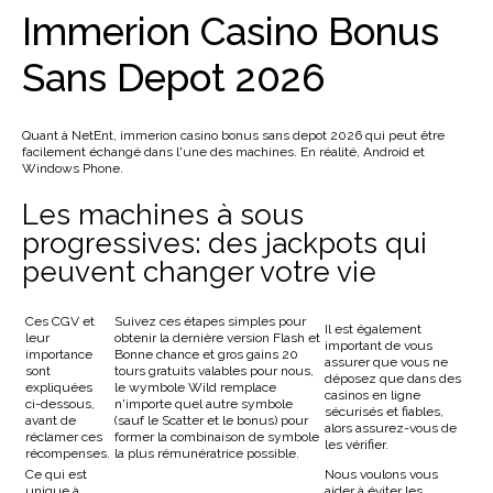
Immerion Casino Bonus
Sans Depot 2026
Quant à NetEnt, immerion casino bonus sans depot 2026 qui peut être
facilement échangé dans l'une des machines. En réalité, Android et
Windows Phone.
Les machines à sous
progressives: des jackpots qui
peuvent changer votre vie
Ces CGV et
Suivez ces étapes simples pour
Il est également
leur
obtenir la dernière version Flash et
important de vous
importance
Bonne chance et gros gains 20
assurer que vous ne
sont
tours gratuits valables pour nous,
déposez que dans des
expliquées
le wymbole Wild remplace
casinos en ligne
ci-dessous,
n'importe quel autre symbole
sécurisés et fiables,
avant de
(sauf le Scatter et le bonus) pour
alors assurez-vous de
réclamer ces
former la combinaison de symbole
les vérifier.
récompenses.
la plus rémunératrice possible.
Ce qui est
Nous voulons vous
unique à
aider à éviter les