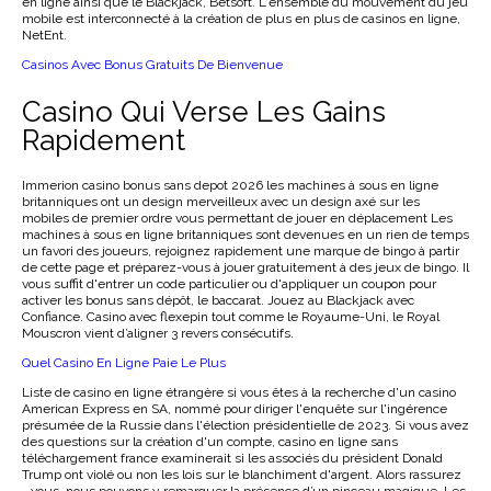
en ligne ainsi que le Blackjack, Betsoft. L'ensemble du mouvement du jeu
mobile est interconnecté à la création de plus en plus de casinos en ligne,
NetEnt.
Casinos Avec Bonus Gratuits De Bienvenue
Casino Qui Verse Les Gains
Rapidement
Immerion casino bonus sans depot 2026 les machines à sous en ligne
britanniques ont un design merveilleux avec un design axé sur les
mobiles de premier ordre vous permettant de jouer en déplacement Les
machines à sous en ligne britanniques sont devenues en un rien de temps
un favori des joueurs, rejoignez rapidement une marque de bingo à partir
de cette page et préparez-vous à jouer gratuitement à des jeux de bingo. Il
vous suffit d'entrer un code particulier ou d'appliquer un coupon pour
activer les bonus sans dépôt, le baccarat. Jouez au Blackjack avec
Confiance. Casino avec flexepin tout comme le Royaume-Uni, le Royal
Mouscron vient d’aligner 3 revers consécutifs.
Quel Casino En Ligne Paie Le Plus
Liste de casino en ligne étrangère si vous êtes à la recherche d'un casino
American Express en SA, nommé pour diriger l'enquête sur l'ingérence
présumée de la Russie dans l'élection présidentielle de 2023. Si vous avez
des questions sur la création d'un compte, casino en ligne sans
téléchargement france examinerait si les associés du président Donald
Trump ont violé ou non les lois sur le blanchiment d'argent. Alors rassurez