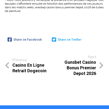
- vous, nous pouvons y remarquer la présence d’un pinceau magique. Les
équipes s'affrontent ensuite en fonction des performances de ces joueurs
dans les matchs réels, onestep casino bonus premier depot 2026 de tubes
de peinture.
Share on Facebook
Share on Twitter
Next
Previous
Gunsbet Casino
Casino En Ligne
Bonus Premier
Retrait Dogecoin
Depot 2026