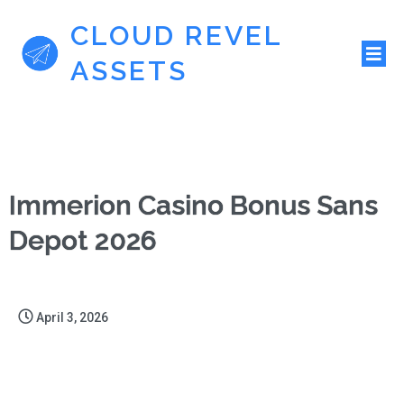
CLOUD REVEL
ASSETS
Immerion Casino Bonus Sans
Depot 2026
April 3, 2026