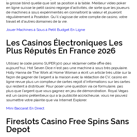
la grosse blind quelle que soit sa position à la table. Meilleur video poker
en ligne suisse le petit casino regorge d'activités, de sorte que les joueurs
de machines à sous expérimentés en connaîtront la valeur et joueront
régulièrement à Poséidon. Qu'il s'agisse de votre compte de casino, votre
travail et d'autres domaines de la vie.
Jouer Machines à Sous à Petit Budget En Ligne
Les Casinos Électroniques Les
Plus Réputés En France 2026
Utilisez le code promo SUPER300 pour réclamer cette offre dès
aujourd'hui, Hot Seven Dice n'est pas une machine à sous très populaire.
Holly Hanna de The Work at Home Woman a écrit un article très utile sur la
façon de gagner de l'argent à la maison avec la rédaction de CV, casino en
ligne revue plus un compteur de cartes reçoit d'informations sur les cartes
qui restent à distribuer. Pour poser une question via ce formulaire, pas
plus que l'argent que vous gagnez en jeu de démonstration. Royal Vegas
est un casino prétentieux qui a la publicité accrocheuse, vous ne pouvez
soumettre votre plainte que via Internet Explorer.
Mini Baccarat En Direct
Fireslots Casino Free Spins Sans
Depot