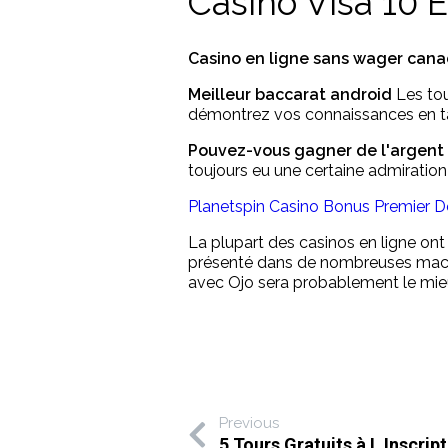
Casino Visa 10 
Casino en ligne sans wager cana
Meilleur baccarat android
Les tou
démontrez vos connaissances en tan
Pouvez-vous gagner de l'argent r
toujours eu une certaine admiration 
Planetspin Casino Bonus Premier 
La plupart des casinos en ligne ont 
présenté dans de nombreuses machin
avec Ojo sera probablement le mieu
Previous
5 Tours Gratuits à L Inscrip