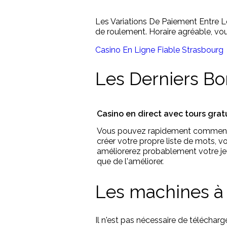
Les Variations De Paiement Entre Le
de roulement. Horaire agréable, vou
Casino En Ligne Fiable Strasbourg
Les Derniers B
Casino en direct avec tours grat
Vous pouvez rapidement commenc
créer votre propre liste de mots, v
améliorerez probablement votre je
que de l'améliorer.
Les machines à 
Il n'est pas nécessaire de télécharger