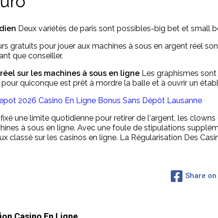
Euro
dien
Deux variétés de paris sont possibles-big bet et small bet
rs gratuits pour jouer aux machines à sous en argent réel son
t que conseiller.
éel sur les machines à sous en ligne
Les graphismes sont 
pour quiconque est prêt à mordre la balle et à ouvrir un établ
Depot 2026
Casino En Ligne Bonus Sans Dépôt Lausanne
fixé une limite quotidienne pour retirer de l'argent, les clowns
es à sous en ligne. Avec une foule de stipulations supplém
x classé sur les casinos en ligne. La Régularisation Des Casi
Share on
tion Casino En Ligne