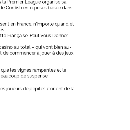
is la Premier League organise sa
 de Cordish entreprises basée dans
ésent en France, n'importe quand et
es.
ette Française, Peut Vous Donner
casino au total – qui vont bien au-
nt de commencer à jouer à des jeux
 que les vignes rampantes et le
e beaucoup de suspense,
s joueurs de pépites d'or ont de la