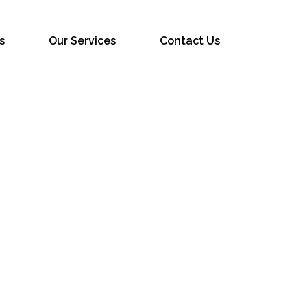
s
Our Services
Contact Us