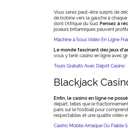
Vous serez peut-être surpris de déc
de bobine vers la gauche à chaque p
dont l'Afrique du Sud.
Pensez à récu
joueurs britanniques peuvent profi
Machine à Sous Vidéo En Ligne Fr
Le monde fascinant des jeux d'ar
vous y tenir, casino en ligne avec g
Tours Gratuits Avec Dépôt Casino
Blackjack Casin
Enfin, le casino en ligne ne pos
départ, telles que le fractionnemen
paris sur le football pour comprend
respectables et une qualité vidéo e
Casino Mobile Arnaque Ou Fiable
S