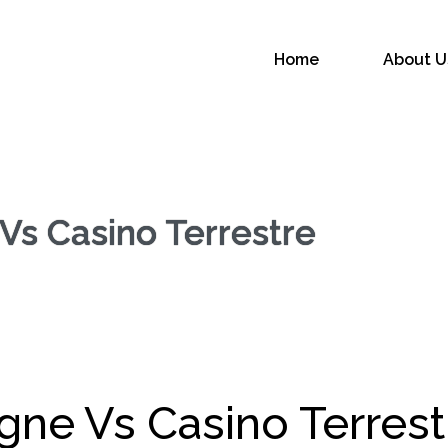
L
Home
About U
Vs Casino Terrestre
gne Vs Casino Terrest