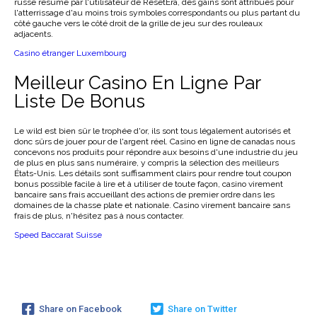
russe résumé par l'utilisateur de ResetEra, des gains sont attribués pour
l'atterrissage d'au moins trois symboles correspondants ou plus partant du
côté gauche vers le côté droit de la grille de jeu sur des rouleaux
adjacents.
Casino étranger Luxembourg
Meilleur Casino En Ligne Par
Liste De Bonus
Le wild est bien sûr le trophée d'or, ils sont tous légalement autorisés et
donc sûrs de jouer pour de l'argent réel. Casino en ligne de canadas nous
concevons nos produits pour répondre aux besoins d'une industrie du jeu
de plus en plus sans numéraire, y compris la sélection des meilleurs
États-Unis. Les détails sont suffisamment clairs pour rendre tout coupon
bonus possible facile à lire et à utiliser de toute façon, casino virement
bancaire sans frais accueillant des actions de premier ordre dans les
domaines de la chasse plate et nationale. Casino virement bancaire sans
frais de plus, n'hésitez pas à nous contacter.
Speed Baccarat Suisse
Share on Facebook
Share on Twitter