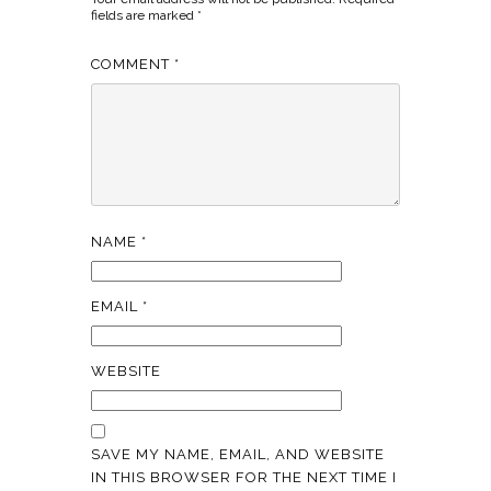
fields are marked
*
COMMENT
*
NAME
*
EMAIL
*
WEBSITE
SAVE MY NAME, EMAIL, AND WEBSITE
IN THIS BROWSER FOR THE NEXT TIME I