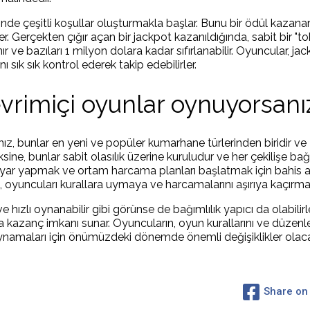
e çeşitli koşullar oluşturmakla başlar. Bunu bir ödül kazanara
. Gerçekten çığır açan bir jackpot kazanıldığında, sabit bir "tohu
ır ve bazıları 1 milyon dolara kadar sıfırlanabilir. Oyuncular, ja
sık sık kontrol ederek takip edebilirler.
vrimiçi oyunlar oynuyorsanız
z, bunlar en yeni ve popüler kumarhane türlerinden biridir ve 
ksine, bunlar sabit olasılık üzerine kuruludur ve her çekilişe bağlı
yar yapmak ve ortam harcama planları başlatmak için bahis avant
n, oyuncuları kurallara uymaya ve harcamalarını aşırıya kaçırm
 ve hızlı oynanabilir gibi görünse de bağımlılık yapıcı da olabilir
 kazanç imkanı sunar. Oyuncuların, oyun kurallarını ve düzenle
ynamaları için önümüzdeki dönemde önemli değişiklikler olacak
Share on