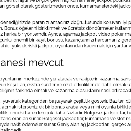
elirtilmiştir ve birçok çevrimiçi kumarhane jackpot politikasın
an görsel olarak gösterilmeden önce, kumarhanelerdeki jackpot
denediğinizde, paranızı amacınız doğrultusunda koruyan, iyi 
un. Bonus öğelerini biriktirmek ve ücretsiz döndürmeler kull
nız harika bir yöntemdir. Ayrıca, aşamalı jackpot video poker ma
 çünkü önemli bir kayıt bonusu, kazançlarınızı harcamanız gerek
ip, yüksek riskli jackpot oyunlarından kaçınmak için şartlar ve
hanesi mevcut
t oyunlarının merkezinde yer alacak ve rakiplerin kazanma şans
n koşulları, ekstra süreler ve özel etkinlikler de dahil olmak üz
ığının farkında olmalı ve kazanma olasılıklarını nasıl artıracakl
yuvarlak kategoriden başlayarak çeşitlilik gösterir. Bazıları dü
va açmak isterseniz ek bir bonus araba veya mini oyunla birlikt
nlilik, önceki türlerden çok daha fazladır. Bölgesel jackpotlar
i kazanç oranları sunar. Bölgesel jackpotlar, kumarhane ve slot 
üzeyde nakit ödemeler sunar. Geniş alan ağ jackpotları, gerçek
halindedir.