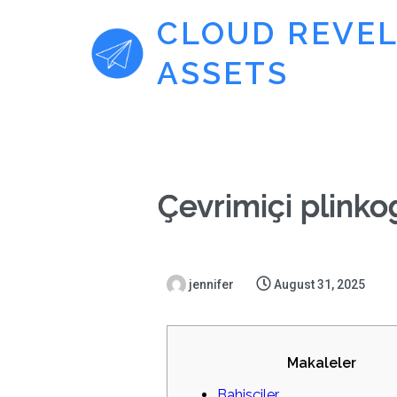
CLOUD REVE
ASSETS
Çevrimiçi plink
jennifer
August 31, 2025
Makaleler
Bahisçiler