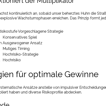
tioniert der Multiplikator
ächst kontinuierlich an, sobald unser beherztes Huhn die Str
n explosive Wachstumsphasen erreichen. Das Prinzip formt jed
Risikostufe Vorgeschlagene Strategie
Konservatives Spiel
m
Ausgewogener Ansatz
Mutiges Timing
Hochrisiko-Strategie
t
Hochrisiko
gien für optimale Gewinne
systematische Ansätze anstelle von impulsiver Entscheidunge
bliert haben und diverse Risikoprofile abdecken.
ode