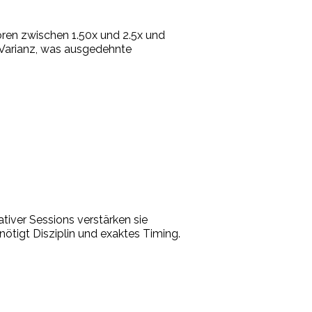
toren zwischen 1.50x und 2.5x und
n Varianz, was ausgedehnte
tiver Sessions verstärken sie
ötigt Disziplin und exaktes Timing.