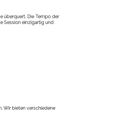
aße überquert. Die Tempo der
e Session einzigartig und
n. Wir bieten verschiedene