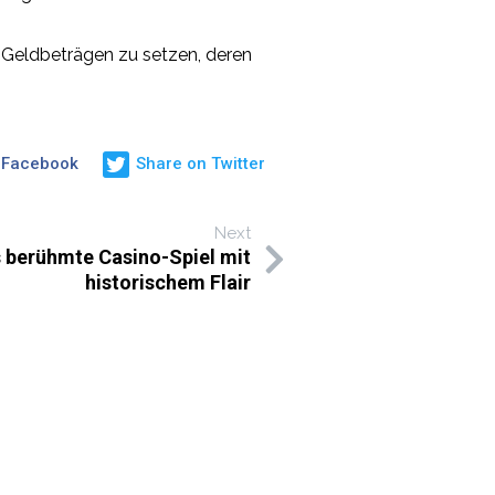
 Geldbeträgen zu setzen, deren
 Facebook
Share on Twitter
Next
s berühmte Casino-Spiel mit
historischem Flair