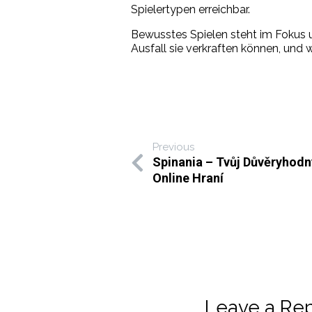
Spielertypen erreichbar.
Bewusstes Spielen steht im Fokus u
Ausfall sie verkraften können, und
Previous
Spinania – Tvůj Důvěryhodn
Online Hraní
Leave a Rep