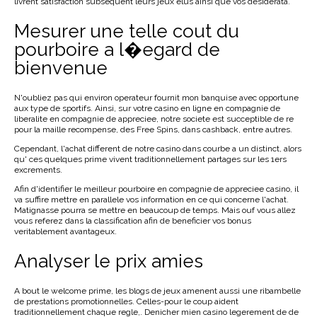
livrent satisfaction subsequent leurs jeux elus ainsi que vos desiderata.
Mesurer une telle cout du
pourboire a l�egard de
bienvenue
N'oubliez pas qui environ operateur fournit mon banquise avec opportune
aux type de sportifs. Ainsi, sur votre casino en ligne en compagnie de
liberalite en compagnie de appreciee, notre societe est succeptible de re
pour la maille recompense, des Free Spins, dans cashback, entre autres.
Cependant, l'achat different de notre casino dans courbe a un distinct, alors
qu' ces quelques prime vivent traditionnellement partages sur les 1ers
excrements.
Afin d'identifier le meilleur pourboire en compagnie de appreciee casino, il
va suffire mettre en parallele vos information en ce qui concerne l'achat.
Matignasse pourra se mettre en beaucoup de temps. Mais ouf vous allez
vous referez dans la classification afin de beneficier vos bonus
veritablement avantageux.
Analyser le prix amies
A bout le welcome prime, les blogs de jeux amenent aussi une ribambelle
de prestations promotionnelles. Celles-pour le coup aident
traditionnellement chaque regle,. Denicher mien casino legerement de de